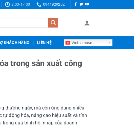
8:00-17:00
0944929202
Vietnamese
RỢ KHÁCH HÀNG
LIÊN HỆ
óa trong sản xuất công
sống thường ngày, mà còn ứng dụng nhiều
 tự động hóa, nâng cao hiệu suất và tính
u trong quá trình hội nhập của doanh