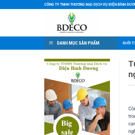
Bỏ
CÔNG TY TNHH THƯƠNG MẠI DỊCH VỤ ĐIỆN BÌNH DƯ
qua
nội
dung
DANH MỤC SẢN PHẨM
GIỚI 
T
n
Côn
tro
cạn
ngh