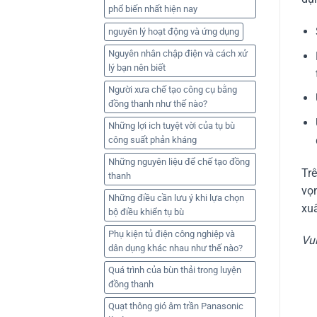
phổ biến nhất hiện nay
nguyên lý hoạt động và ứng dụng
Nguyên nhân chập điện và cách xử
lý bạn nên biết
Người xưa chế tạo công cụ bằng
đồng thanh như thế nào?
Những lợi ich tuyệt vời của tụ bù
công suất phản kháng
Những nguyên liệu để chế tạo đồng
Trê
thanh
vọn
Những điều cần lưu ý khi lựa chọn
xuấ
bộ điều khiển tụ bù
Phụ kiện tủ điện công nghiệp và
Vui
dân dụng khác nhau như thế nào?
Quá trình của bùn thải trong luyện
đồng thanh
Quạt thông gió âm trần Panasonic