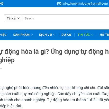
info.dienbinhduong@gmail.com
ƠNG
Tìm
kiếm:
THIỆU
SẢN PHẨM
DỊCH VỤ
DỰ ÁN
TIN TỨC
HỖ T
ự động hóa là gì? Ứng dụng tự động h
ghiệp
g nghệ phát triển mang đến nhiều lợi ích, không chỉ cho đời 
ng sản xuất quy mô công nghiệp. Các dây chuyền sản xuất được
h tranh cho doanh nghiệp. Tự động hóa trở thành 1 điều tất yế
iệp hiện đại.