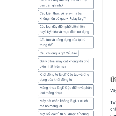
Cách nối dây điện bị đứt và lưu ý
bạn cần ghi nhớ
Các kiến thức về relay mà bạn
không nên bỏ qua – Relay là gì?
Các loại dây điện phổ biến hiện
nay? Ký hiệu và mục đích sử dụng
Cấu tạo và công dụng của tụ bù
trung thế
Cầu chì ống là gì? Cấu tạo
Gợi ý 3 loại máy cắt không khí phổ
biến nhất hiện nay
Khởi động từ là gì? Cấu tạo và ứng
Ứ
dụng của khởi động từ
Máng nhựa là gì? Đặc điểm và phân
Vậy
loại máng nhựa
Máy cắt chân không là gì? Lợi ích
Tự 
mà nó mang lại
ch
Một số loại tủ tụ bù được sử dụng
dụn