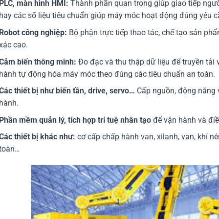
PLC, màn hình HMI:
Thành phần quan trọng giúp giao tiếp người
hay các số liệu tiêu chuẩn giúp máy móc hoạt động đúng yêu c
Robot công nghiệp:
Bộ phận trực tiếp thao tác, chế tạo sản ph
xác cao.
Cảm biến thông minh:
Đo đạc và thu thập dữ liệu để truyền tải v
hành tự động hóa máy móc theo đúng các tiêu chuẩn an toàn.
Các thiết bị như biến tần, drive, servo…
Cấp nguồn, động năng v
hành.
Phần mềm quản lý, tích hợp trí tuệ nhân tạo
để vận hành và điều
Các thiết bị khác như:
cơ cấp chấp hành van, xilanh, van, khí né
toàn…