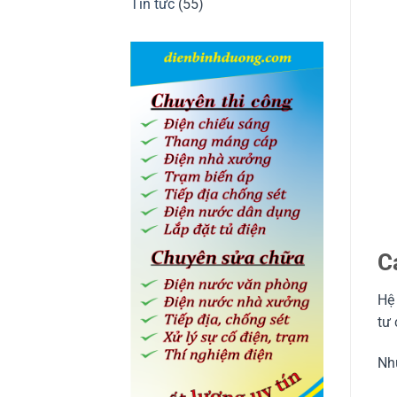
Tin tức
(55)
C
Hệ 
tư
Nh