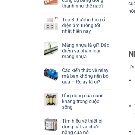
công cụ bằng đồng
cuố
thanh như thế nào?
hóa
Top 3 thương hiệu ổ
điện âm tường tốt
nhất hiện nay
Máng nhựa là gì? Đặc
điểm và phân loại
N
máng nhựa
Ứng
Các kiến thức về relay
mà bạn không nên bỏ
qua – Relay là gì?
Ứng dụng của cuộn
kháng trong cuộc
sống
Tìm hiểu về thiết bị
đóng cắt và chức
năng của nó