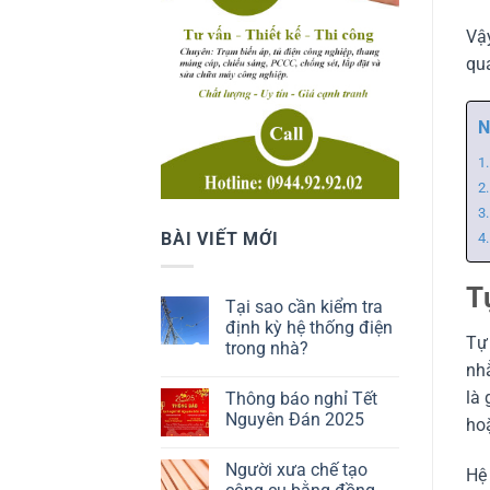
Vậy
qua
N
BÀI VIẾT MỚI
T
Tại sao cần kiểm tra
định kỳ hệ thống điện
Tự 
trong nhà?
nh
là 
Thông báo nghỉ Tết
Nguyên Đán 2025
hoặ
Người xưa chế tạo
Hệ 