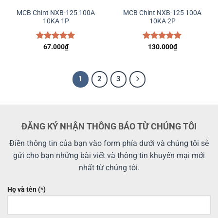
MCB Chint NXB-125 100A
MCB Chint NXB-125 100A
10KA 1P
10KA 2P
Được xếp
67.000
₫
Được xếp
130.000
₫
hạng
5.00
hạng
5.00
5 sao
5 sao
1
2
3
ĐĂNG KÝ NHẬN THÔNG BÁO TỪ CHÚNG TÔI
Điền thông tin của bạn vào form phía dưới và chúng tôi sẽ
gửi cho bạn những bài viết và thông tin khuyến mại mới
nhất từ chúng tôi.
Họ và tên (*)