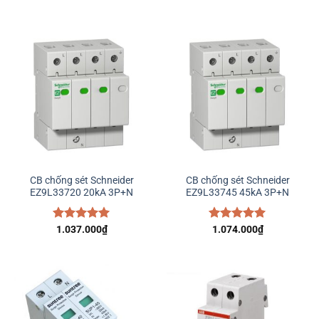
hạng
5.00
hạng
5.00
5 sao
5 sao
CB chống sét Schneider
CB chống sét Schneider
EZ9L33720 20kA 3P+N
EZ9L33745 45kA 3P+N
Được xếp
1.037.000
₫
Được xếp
1.074.000
₫
hạng
5.00
hạng
5.00
5 sao
5 sao