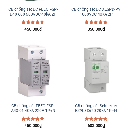
CB chống sét DC FEEO FSP-
CB chống sét DC XLSPD-PV
D40-600 600VDC 40kA 2P
1000VDC 40kA 2P
Được xếp
450.000
₫
Được xếp
350.000
₫
hạng
5.00
hạng
5.00
5 sao
5 sao
CB chống sét FEEO FSP-
CB chống sét Schneider
A40-01 40kA 220V 1P+N
EZ9L33620 20kA 1P+N
Được xếp
450.000
₫
Được xếp
603.000
₫