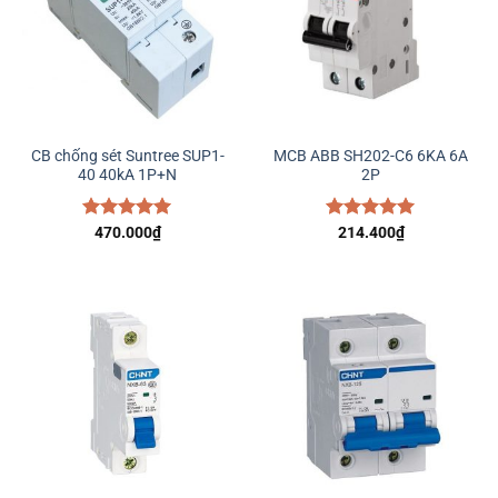
CB chống sét Suntree SUP1-
MCB ABB SH202-C6 6KA 6A
40 40kA 1P+N
2P
Được xếp
470.000
₫
Được xếp
214.400
₫
hạng
5.00
hạng
5.00
5 sao
5 sao