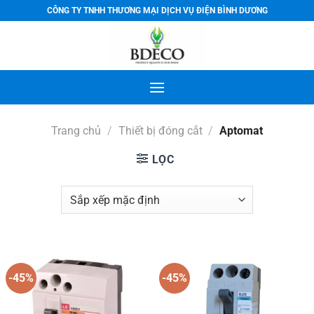
Bỏ
CÔNG TY TNHH THƯƠNG MẠI DỊCH VỤ ĐIỆN BÌNH DƯƠNG
qua
nội
dung
Trang chủ
/
Thiết bị đóng cắt
/
Aptomat
LỌC
-45%
-45%