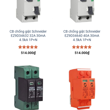
CB chống giật Schneider
CB chống giật Schneider
EZ9D34632 32A 30mA
EZ9D34640 40A 30mA
4.5kA 1P+N
4.5kA 1P+N
Được xếp
514.000
₫
Được xếp
514.000
₫
hạng
5.00
hạng
5.00
5 sao
5 sao