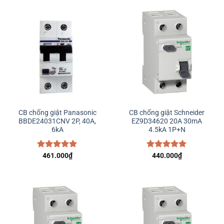
260.000
CB chống giật Panasonic
CB chống giật Schneider
BBDE24031CNV 2P, 40A,
EZ9D34620 20A 30mA
6kA
4.5kA 1P+N
Được xếp
461.000
₫
Được xếp
440.000
₫
hạng
5.00
hạng
5.00
5 sao
5 sao