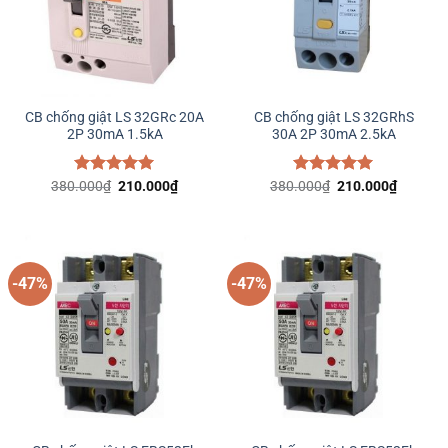
CB chống giật LS 32GRc 20A
CB chống giật LS 32GRhS
2P 30mA 1.5kA
30A 2P 30mA 2.5kA
Giá
Giá
Giá
Giá
380.000
Được xếp
₫
210.000
₫
380.000
Được xếp
₫
210.000
₫
gốc
hiện
gốc
hiện
hạng
5.00
hạng
5.00
là:
tại
là:
tại
5 sao
5 sao
380.000₫.
là:
380.000₫.
là:
210.000₫.
210.000
-47%
-47%