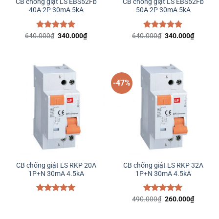
CB chống giật LS EBS52Fb
CB chống giật LS EBS52Fb
40A 2P 30mA 5kA
50A 2P 30mA 5kA
Giá
Giá
Giá
Giá
640.000
Được xếp
₫
340.000
₫
640.000
Được xếp
₫
340.000
₫
gốc
hiện
gốc
hiện
hạng
5.00
hạng
5.00
là:
tại
là:
tại
5 sao
5 sao
640.000₫.
là:
640.000₫.
là:
340.000₫.
340.000
-47%
CB chống giật LS RKP 20A
CB chống giật LS RKP 32A
1P+N 30mA 4.5kA
1P+N 30mA 4.5kA
Giá
Giá
Được xếp
490.000
Được xếp
₫
260.000
₫
gốc
hiện
hạng
5.00
hạng
5.00
là:
tại
5 sao
5 sao
490.000₫.
là: