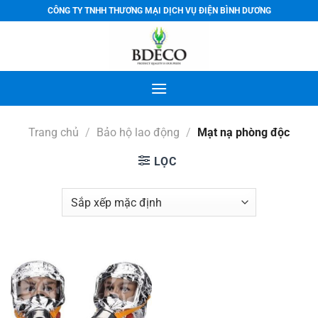
Bỏ
CÔNG TY TNHH THƯƠNG MẠI DỊCH VỤ ĐIỆN BÌNH DƯƠNG
qua
nội
dung
Trang chủ
/
Bảo hộ lao động
/
Mạt nạ phòng độc
LỌC