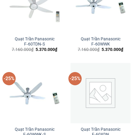
Quạt Trần Panasonic
Quạt Trần Panasonic
F‑60TDN‑S
F‑60WWK
Giá
Giá
Giá
Giá
7.160.000
₫
5.370.000
₫
7.160.000
₫
5.370.000
₫
gốc
hiện
gốc
hiện
là:
tại
là:
tại
7.160.000₫.
là:
7.160.000₫.
là:
5.370.000₫.
5.370
-25%
-25%
Quạt Trần Panasonic
Quạt Trần Panasonic
F‑60WWK‑S
F‑60XDN