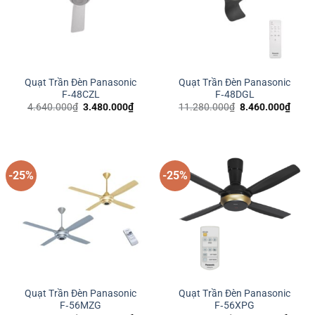
Quạt Trần Đèn Panasonic
Quạt Trần Đèn Panasonic
F‑48CZL
F‑48DGL
Giá
Giá
Giá
Giá
4.640.000
₫
3.480.000
₫
11.280.000
₫
8.460.000
₫
gốc
hiện
gốc
hiện
là:
tại
là:
tại
4.640.000₫.
là:
11.280.000₫.
là:
3.480.000₫.
8.460
-25%
-25%
Quạt Trần Đèn Panasonic
Quạt Trần Đèn Panasonic
F‑56MZG
F‑56XPG