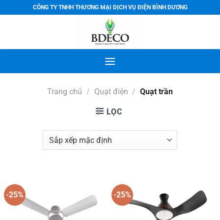
Bỏ
CÔNG TY TNHH THƯƠNG MẠI DỊCH VỤ ĐIỆN BÌNH DƯƠNG
qua
nội
dung
Trang chủ
/
Quạt điện
/
Quạt trần
LỌC
-25%
-25%