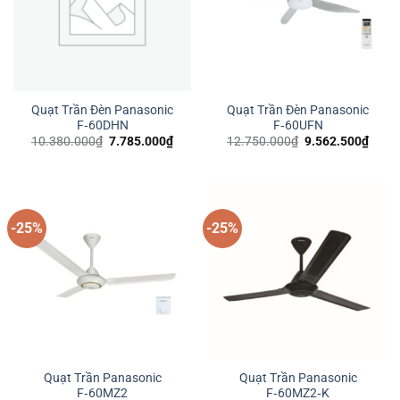
Quạt Trần Đèn Panasonic
Quạt Trần Đèn Panasonic
F‑60DHN
F‑60UFN
Giá
Giá
Giá
Giá
10.380.000
₫
7.785.000
₫
12.750.000
₫
9.562.500
₫
gốc
hiện
gốc
hiện
là:
tại
là:
tại
10.380.000₫.
là:
12.750.000₫.
là:
7.785.000₫.
9.562
-25%
-25%
Quạt Trần Panasonic
Quạt Trần Panasonic
F‑60MZ2
F‑60MZ2‑K