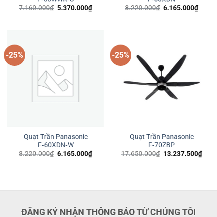
Giá
Giá
Giá
Giá
7.160.000
₫
5.370.000
₫
8.220.000
₫
6.165.000
₫
gốc
hiện
gốc
hiện
là:
tại
là:
tại
7.160.000₫.
là:
8.220.000₫.
là:
5.370.000₫.
6.165
-25%
-25%
Quạt Trần Panasonic
Quạt Trần Panasonic
F‑60XDN‑W
F‑70ZBP
Giá
Giá
Giá
Giá
8.220.000
₫
6.165.000
₫
17.650.000
₫
13.237.500
₫
gốc
hiện
gốc
hiện
là:
tại
là:
tại
8.220.000₫.
là:
17.650.000₫.
là:
6.165.000₫.
13.2
ĐĂNG KÝ NHẬN THÔNG BÁO TỪ CHÚNG TÔI