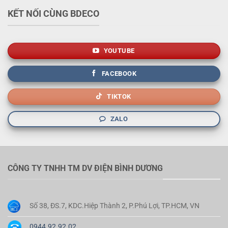
KẾT NỐI CÙNG BDECO
YOUTUBE
FACEBOOK
TIKTOK
ZALO
CÔNG TY TNHH TM DV ĐIỆN BÌNH DƯƠNG
Số 38, ĐS.7, KDC.Hiệp Thành 2, P.Phú Lợi, TP.HCM, VN
0944.92.92.02