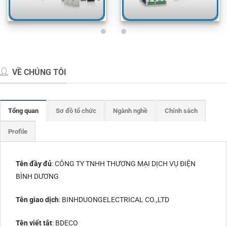
VỀ CHÚNG TÔI
Tổng quan
Sơ đồ tổ chức
Ngành nghề
Chính sách
Profile
Tên đầy đủ
: CÔNG TY TNHH THƯƠNG MẠI DỊCH VỤ ĐIỆN
BÌNH DƯƠNG
Tên giao dịch
: BINHDUONGELECTRICAL CO.,LTD
Tên viết tắt
: BDECO