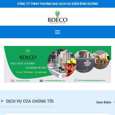
Bỏ
CÔNG TY TNHH THƯƠNG MẠI DỊCH VỤ ĐIỆN BÌNH DƯƠNG
qua
nội
dung
DỊCH VỤ CỦA CHÚNG TÔI
Xem thêm