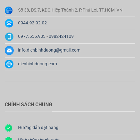
Số 38, ĐS.7, KDC.Hiệp Thành 2, P.Phú Lợi, TP.HCM, VN
0944.92.92.02
0977.555.933
-
0982424109
info.dienbinhduong@gmail.com
dienbinhduong.com
CHÍNH SÁCH CHUNG
Hướng dẫn đặt hàng