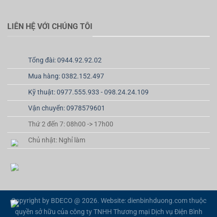
LIÊN HỆ VỚI CHÚNG TÔI
Tổng đài: 0944.92.92.02
Mua hàng: 0382.152.497
Kỹ thuật: 0977.555.933 - 098.24.24.109
Vận chuyển: 0978579601
Thứ 2 đến 7: 08h00 -> 17h00
Chủ nhật: Nghỉ làm
Copyright by BDECO @ 2026. Website: dienbinhduong.com thuộc
quyền sở hữu của công ty TNHH Thương mại Dịch vụ Điện Bình