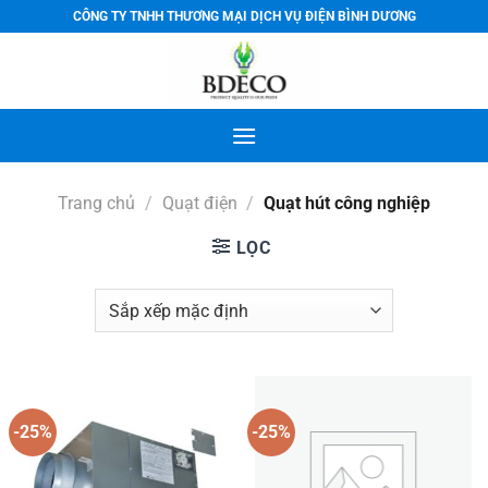
Bỏ
CÔNG TY TNHH THƯƠNG MẠI DỊCH VỤ ĐIỆN BÌNH DƯƠNG
qua
nội
dung
Trang chủ
/
Quạt điện
/
Quạt hút công nghiệp
LỌC
-25%
-25%