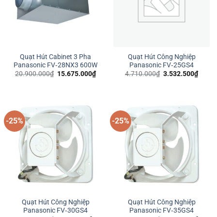
Quạt Hút Cabinet 3 Pha
Quạt Hút Công Nghiệp
Panasonic FV‑28NX3 600W
Panasonic FV‑25GS4
Giá
Giá
Giá
Giá
20.900.000
₫
15.675.000
₫
4.710.000
₫
3.532.500
₫
gốc
hiện
gốc
hiện
là:
tại
là:
tại
20.900.000₫.
là:
4.710.000₫.
là:
15.675.000₫.
3.532
-25%
-25%
Quạt Hút Công Nghiệp
Quạt Hút Công Nghiệp
Panasonic FV‑30GS4
Panasonic FV‑35GS4