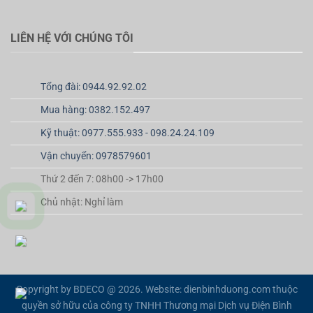
LIÊN HỆ VỚI CHÚNG TÔI
Tổng đài: 0944.92.92.02
Mua hàng: 0382.152.497
Kỹ thuật: 0977.555.933 - 098.24.24.109
Vận chuyển: 0978579601
Thứ 2 đến 7: 08h00 -> 17h00
Chủ nhật: Nghỉ làm
Copyright by BDECO @ 2026. Website: dienbinhduong.com thuộc
quyền sở hữu của công ty TNHH Thương mại Dịch vụ Điện Bình