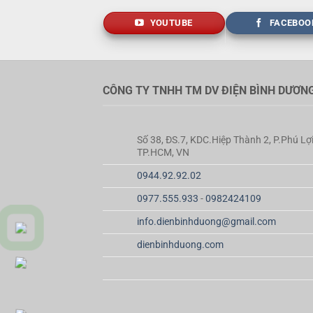
YOUTUBE
FACEBOO
CÔNG TY TNHH TM DV ĐIỆN BÌNH DƯƠN
Số 38, ĐS.7, KDC.Hiệp Thành 2, P.Phú Lợi
TP.HCM, VN
0944.92.92.02
0977.555.933
-
0982424109
info.dienbinhduong@gmail.com
dienbinhduong.com