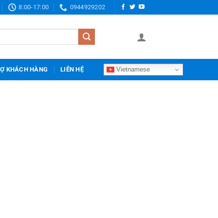
8:00-17:00
0944929202
Vietnamese
RỢ KHÁCH HÀNG
LIÊN HỆ