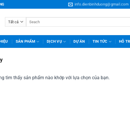
info.dienbinhduong@gmail.com
ƠNG
Tìm
kiếm:
THIỆU
SẢN PHẨM
DỊCH VỤ
DỰ ÁN
TIN TỨC
HỖ T
y
g tìm thấy sản phẩm nào khớp với lựa chọn của bạn.