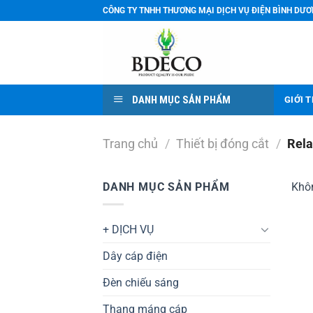
Bỏ
CÔNG TY TNHH THƯƠNG MẠI DỊCH VỤ ĐIỆN BÌNH DƯ
qua
nội
dung
DANH MỤC SẢN PHẨM
GIỚI 
Trang chủ
/
Thiết bị đóng cắt
/
Rela
DANH MỤC SẢN PHẨM
Khôn
+ DỊCH VỤ
Dây cáp điện
Đèn chiếu sáng
Thang máng cáp