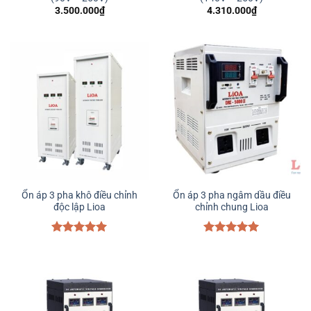
3.500.000
₫
4.310.000
₫
Ổn áp 3 pha khô điều chỉnh
Ổn áp 3 pha ngâm dầu điều
độc lập Lioa
chỉnh chung Lioa
Được xếp
Được xếp
hạng
5.00
hạng
5.00
5 sao
5 sao