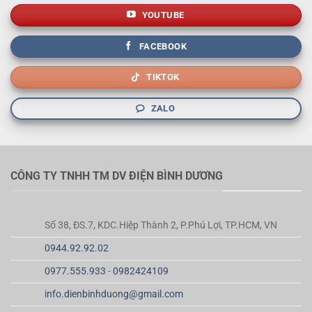
YOUTUBE
FACEBOOK
TIKTOK
ZALO
CÔNG TY TNHH TM DV ĐIỆN BÌNH DƯƠNG
Số 38, ĐS.7, KDC.Hiệp Thành 2, P.Phú Lợi, TP.HCM, VN
0944.92.92.02
0977.555.933
-
0982424109
info.dienbinhduong@gmail.com