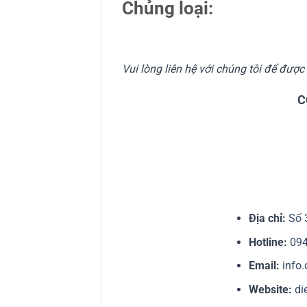
Chủng loại:
Vui lòng liên hệ với chúng tôi để đượ
C
Địa chỉ:
Số 
Hotline:
09
Email:
info
Website:
di