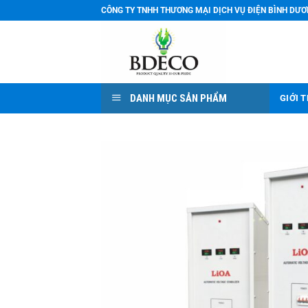
Bỏ
CÔNG TY TNHH THƯƠNG MẠI DỊCH VỤ ĐIỆN BÌNH DƯ
qua
nội
dung
DANH MỤC SẢN PHẨM
GIỚI 