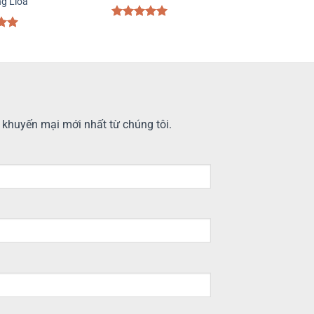
g Lioa
Được xếp
hạng
5.00
ếp
5 sao
00
n khuyến mại mới nhất từ chúng tôi.