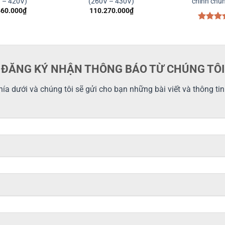
 – 420V)
(260V – 430V)
chỉnh chun
460.000
₫
110.270.000
₫
Được x
hạng
5.
5 sao
ĐĂNG KÝ NHẬN THÔNG BÁO TỪ CHÚNG TÔI
ía dưới và chúng tôi sẽ gửi cho bạn những bài viết và thông ti