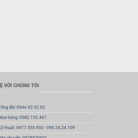
HỆ VỚI CHÚNG TÔI
Tổng đài: 0944.92.92.02
Mua hàng: 0382.152.497
Kỹ thuật: 0977.555.933 - 098.24.24.109
Vận chuyển: 0978579601