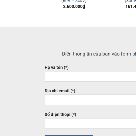
40V – 250V)
(60V – 240V)
(300V
2.170.000
₫
2.600.000
₫
161.
Điền thông tin của bạn vào form ph
Họ và tên (*)
Địa chỉ email (*)
Số điện thoại (*)