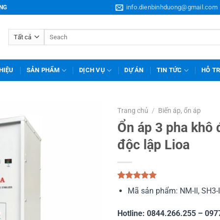
info.dienbinhduong@gmail.com
ƠNG
Tìm
kiếm:
THIỆU
SẢN PHẨM
DỊCH VỤ
DỰ ÁN
TIN TỨC
HỖ T
Trang chủ
/
Biến áp, ổn áp
Ổn áp 3 pha khô 
độc lập Lioa
5.00
1
trên 5
Mã sản phẩm: NM-II, SH3-II
dựa trên
đánh giá
Hotline: 0844.266.255 – 097