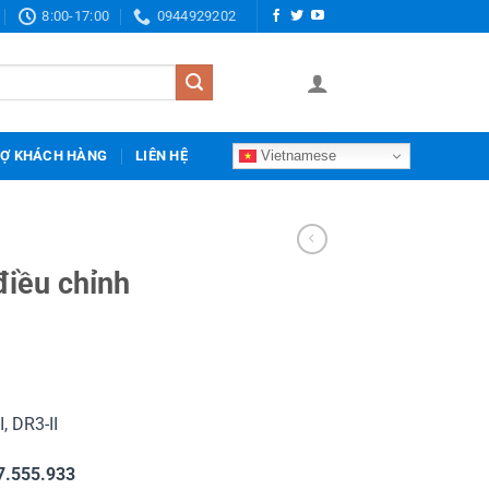
8:00-17:00
0944929202
Vietnamese
RỢ KHÁCH HÀNG
LIÊN HỆ
điều chỉnh
, DR3-II
7.555.933