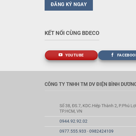
KẾT NỐI CÙNG BDECO
YOUTUBE
FACEBOO
CÔNG TY TNHH TM DV ĐIỆN BÌNH DƯƠN
Số 38, ĐS.7, KDC.Hiệp Thành 2, P.Phú Lợi
TP.HCM, VN
0944.92.92.02
0977.555.933
-
0982424109