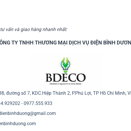
c tư vấn và giao hàng nhanh nhất:
ÔNG TY TNHH THƯƠNG MẠI DỊCH VỤ ĐIỆN BÌNH DƯƠ
38, đường số 7, KDC.Hiệp Thành 2, P.Phú Lợi, TP Hồ Chí Minh, 
44.929202
-
0977.555.933
.dienbinhduong@gmail.com
enbinhduong.com