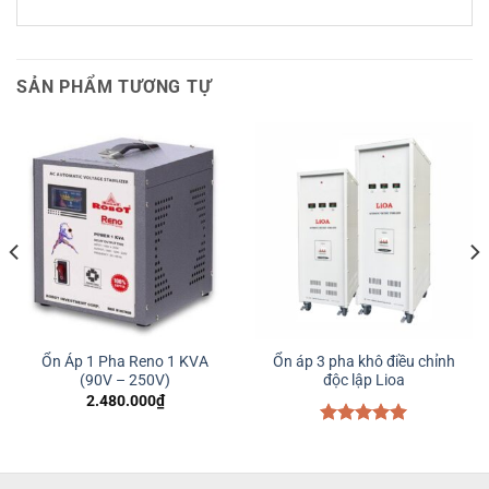
SẢN PHẨM TƯƠNG TỰ
Ổn Áp 1 Pha Reno 1 KVA
Ổn áp 3 pha khô điều chỉnh
(90V – 250V)
độc lập Lioa
2.480.000
₫
Được xếp
hạng
5.00
5 sao