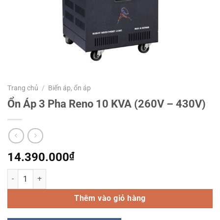
Trang chủ
/
Biến áp, ổn áp
Ổn Áp 3 Pha Reno 10 KVA (260V – 430V)
14.390.000
₫
Ổn Áp 3 Pha Reno 10 KVA (260V - 430V) số lượng
Thêm vào giỏ hàng