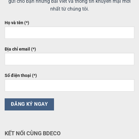
gửi cho bạn những bài viết và thông tin khuyến mại mới
nhất từ chúng tôi.
Họ và tên (*)
Địa chỉ email (*)
Số điện thoại (*)
KẾT NỐI CÙNG BDECO