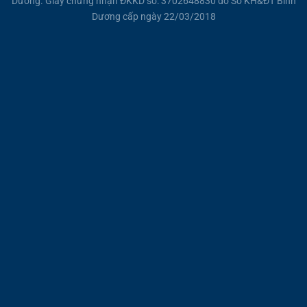
Dương. Giấy chứng nhận ĐKKD số: 3702648830 do Sở KH&ĐT Bình
Dương cấp ngày 22/03/2018