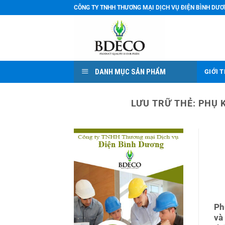
Bỏ
CÔNG TY TNHH THƯƠNG MẠI DỊCH VỤ ĐIỆN BÌNH DƯ
qua
nội
dung
DANH MỤC SẢN PHẨM
GIỚI 
LƯU TRỮ THẺ:
PHỤ 
Ph
và