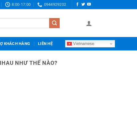
8:00-17:00
0944929202
Vietnamese
RỢ KHÁCH HÀNG
LIÊN HỆ
 NHAU NHƯ THẾ NÀO?