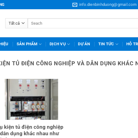
info.dienbinhduong@gmail.com
ƠNG
Tìm
kiếm:
THIỆU
SẢN PHẨM
DỊCH VỤ
DỰ ÁN
TIN TỨC
HỖ T
KIỆN TỦ ĐIỆN CÔNG NGHIỆP VÀ DÂN DỤNG KHÁC
ụ kiện tủ điện công nghiệp
 dân dụng khác nhau như