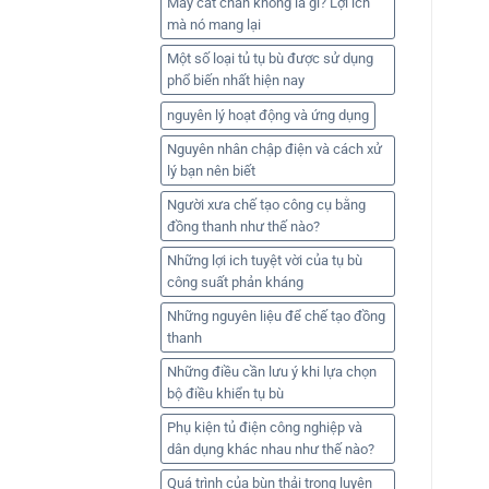
Máy cắt chân không là gì? Lợi ích
mà nó mang lại
Một số loại tủ tụ bù được sử dụng
phổ biến nhất hiện nay
nguyên lý hoạt động và ứng dụng
Nguyên nhân chập điện và cách xử
lý bạn nên biết
Người xưa chế tạo công cụ bằng
đồng thanh như thế nào?
Những lợi ich tuyệt vời của tụ bù
công suất phản kháng
Những nguyên liệu để chế tạo đồng
thanh
Những điều cần lưu ý khi lựa chọn
bộ điều khiển tụ bù
Phụ kiện tủ điện công nghiệp và
dân dụng khác nhau như thế nào?
Quá trình của bùn thải trong luyện