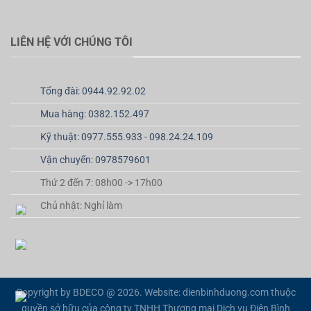
LIÊN HỆ VỚI CHÚNG TÔI
Tổng đài: 0944.92.92.02
Mua hàng: 0382.152.497
Kỹ thuật: 0977.555.933 - 098.24.24.109
Vận chuyển: 0978579601
Thứ 2 đến 7: 08h00 -> 17h00
Chủ nhật: Nghỉ làm
Copyright by BDECO @ 2026. Website: dienbinhduong.com thuộc
quyền sở hữu của công ty TNHH Thương mại Dịch vụ Điện Bình