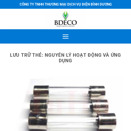
Bỏ
CÔNG TY TNHH THƯƠNG MẠI DỊCH VỤ ĐIỆN BÌNH DƯƠNG
qua
nội
dung
LƯU TRỮ THẺ:
NGUYÊN LÝ HOẠT ĐỘNG VÀ ỨNG
DỤNG