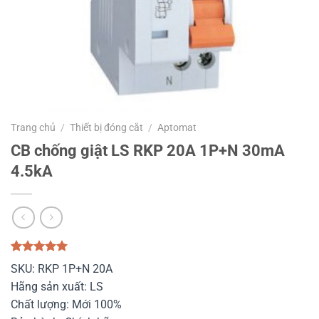
Trang chủ
/
Thiết bị đóng cắt
/
Aptomat
CB chống giật LS RKP 20A 1P+N 30mA
4.5kA
5.00
1
trên 5
SKU: RKP 1P+N 20A
dựa trên
đánh giá
Hãng sản xuất: LS
Chất lượng: Mới 100%