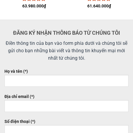
Được xếp
63.980.000
₫
Được xếp
61.640.000
₫
hạng
5.00
hạng
5.00
5 sao
5 sao
ĐĂNG KÝ NHẬN THÔNG BÁO TỪ CHÚNG TÔI
Điền thông tin của bạn vào form phía dưới và chúng tôi sẽ
gửi cho bạn những bài viết và thông tin khuyến mại mới
nhất từ chúng tôi.
Họ và tên (*)
Địa chỉ email (*)
Số điện thoại (*)