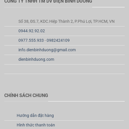
CÔNG TY TNHH TM DV ĐIỆN BÌNH DƯƠNG
Số 38, ĐS.7, KDC.Hiệp Thành 2, P.Phú Lợi, TP.HCM, VN
0944.92.92.02
0977.555.933
-
0982424109
info.dienbinhduong@gmail.com
dienbinhduong.com
CHÍNH SÁCH CHUNG
Hướng dẫn đặt hàng
Hình thức thanh toán