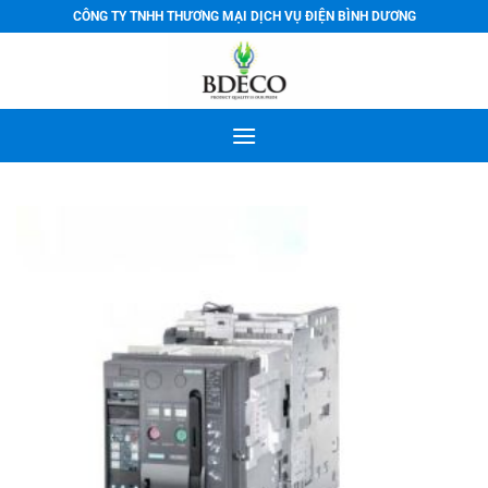
Bỏ
CÔNG TY TNHH THƯƠNG MẠI DỊCH VỤ ĐIỆN BÌNH DƯƠNG
qua
nội
dung