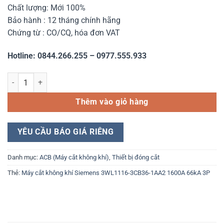
Chất lượng: Mới 100%
Bảo hành : 12 tháng chính hãng
Chứng từ : CO/CQ, hóa đơn VAT
Hotline: 0844.266.255 – 0977.555.933
Máy cắt không khí Siemens 3WL1116-3CB36-1AA2 1600A 66kA 3P s
Thêm vào giỏ hàng
YÊU CẦU BÁO GIÁ RIÊNG
Danh mục:
ACB (Máy cắt không khí)
,
Thiết bị đóng cắt
Thẻ:
Máy cắt không khí Siemens 3WL1116-3CB36-1AA2 1600A 66kA 3P