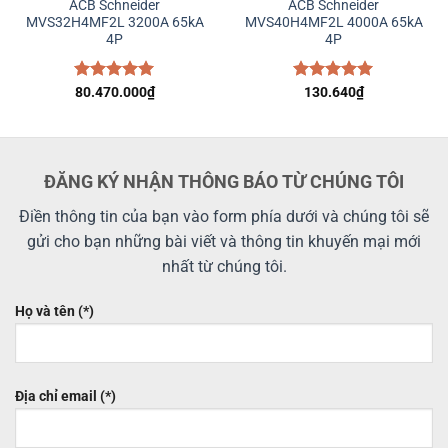
ACB Schneider
ACB Schneider
MVS32H4MF2L 3200A 65kA
MVS40H4MF2L 4000A 65kA
4P
4P
Được xếp
80.470.000
₫
Được xếp
130.640
₫
hạng
5.00
hạng
5.00
5 sao
5 sao
ĐĂNG KÝ NHẬN THÔNG BÁO TỪ CHÚNG TÔI
Điền thông tin của bạn vào form phía dưới và chúng tôi sẽ
gửi cho bạn những bài viết và thông tin khuyến mại mới
nhất từ chúng tôi.
Họ và tên (*)
Địa chỉ email (*)