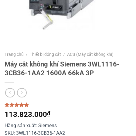
Trang chủ
/
Thiết bị đóng cắt
/
ACB (Máy cắt không khí)
Máy cắt không khí Siemens 3WL1116-
3CB36-1AA2 1600A 66kA 3P
5.00
1
trên 5
113.823.000
₫
dựa trên
đánh giá
Hãng sản xuất: Siemens
SKU: 3WL1116-3CB36-1AA2