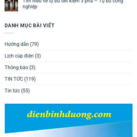
Tìm hiểu về tụ bù tiết kiệm 3 pha – Tụ bù công
nghiệp
DANH MỤC BÀI VIẾT
Hướng dẫn
(79)
Lịch cúp điện
(3)
Thông báo
(3)
TIN TỨC
(119)
Tin tức
(55)