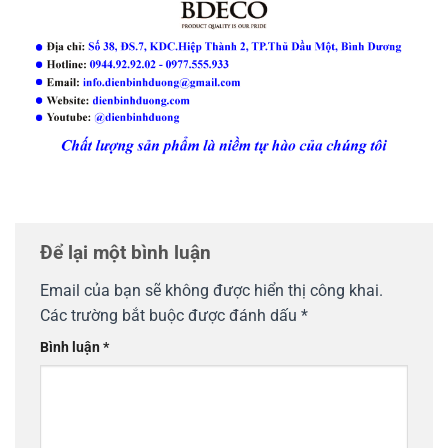
Để lại một bình luận
Email của bạn sẽ không được hiển thị công khai.
Các trường bắt buộc được đánh dấu
*
Bình luận
*