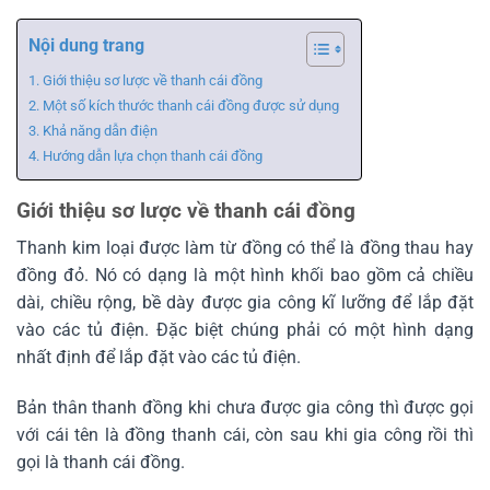
Nội dung trang
Giới thiệu sơ lược về thanh cái đồng
Một số kích thước thanh cái đồng được sử dụng
Khả năng dẫn điện
Hướng dẫn lựa chọn thanh cái đồng
Giới thiệu sơ lược về thanh cái đồng
Thanh kim loại được làm từ đồng có thể là đồng thau hay
đồng đỏ. Nó có dạng là một hình khối bao gồm cả chiều
dài, chiều rộng, bề dày được gia công kĩ lưỡng để lắp đặt
vào các tủ điện. Đặc biệt chúng phải có một hình dạng
nhất định để lắp đặt vào các tủ điện.
Bản thân thanh đồng khi chưa được gia công thì được gọi
với cái tên là đồng thanh cái, còn sau khi gia công rồi thì
gọi là thanh cái đồng.