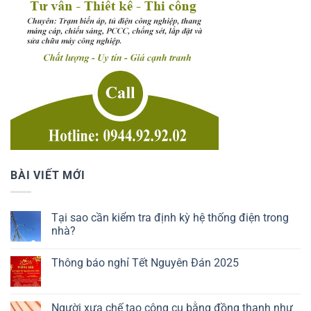
BÀI VIẾT MỚI
Tại sao cần kiểm tra định kỳ hệ thống điện trong
nhà?
Thông báo nghỉ Tết Nguyên Đán 2025
Người xưa chế tạo công cụ bằng đồng thanh như