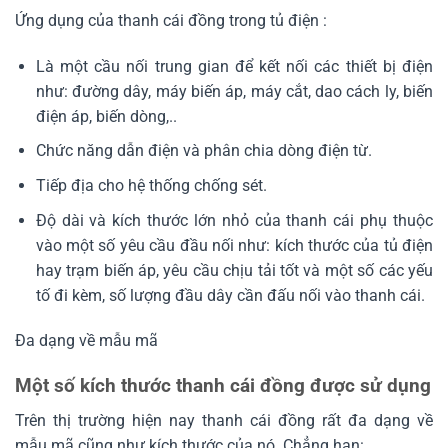
Ứng dụng của thanh cái đồng trong tủ điện :
Là một cầu nối trung gian để kết nối các thiết bị điện
như: đường dây, máy biến áp, máy cắt, dao cách ly, biến
điện áp, biến dòng,..
Chức năng dẫn điện và phân chia dòng điện từ.
Tiếp địa cho hệ thống chống sét.
Độ dài và kích thước lớn nhỏ của thanh cái phụ thuộc
vào một số yêu cầu đầu nối như: kích thước của tủ điện
hay trạm biến áp, yêu cầu chịu tải tốt và một số các yếu
tố đi kèm, số lượng đầu dây cần đấu nối vào thanh cái.
Đa dạng về mẫu mã
Một số kích thước thanh cái đồng được sử dụng
Trên thị trường hiện nay thanh cái đồng rất đa dạng về
mẫu mã cũng như kích thước của nó. Chẳng hạn: