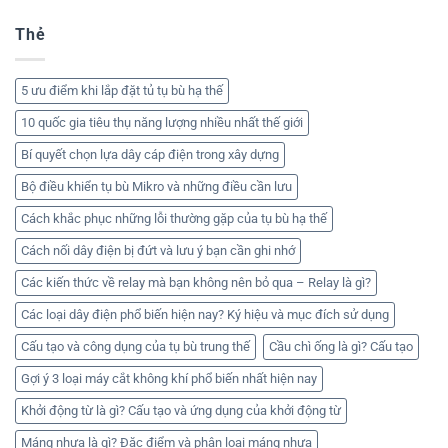
Thẻ
5 ưu điểm khi lắp đặt tủ tụ bù hạ thế
10 quốc gia tiêu thụ năng lượng nhiều nhất thế giới
Bí quyết chọn lựa dây cáp điện trong xây dựng
Bộ điều khiển tụ bù Mikro và những điều cần lưu
Cách khắc phục những lỗi thường gặp của tụ bù hạ thế
Cách nối dây điện bị đứt và lưu ý bạn cần ghi nhớ
Các kiến thức về relay mà bạn không nên bỏ qua – Relay là gì?
Các loại dây điện phổ biến hiện nay? Ký hiệu và mục đích sử dụng
Cấu tạo và công dụng của tụ bù trung thế
Cầu chì ống là gì? Cấu tạo
Gợi ý 3 loại máy cắt không khí phổ biến nhất hiện nay
Khởi động từ là gì? Cấu tạo và ứng dụng của khởi động từ
Máng nhựa là gì? Đặc điểm và phân loại máng nhựa