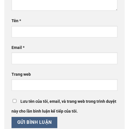
Tên
*
Email
*
Trang web
Lưu tên của tôi, email, và trang web trong trình duyệt
này cho lần bình luận kế tiếp của tôi.