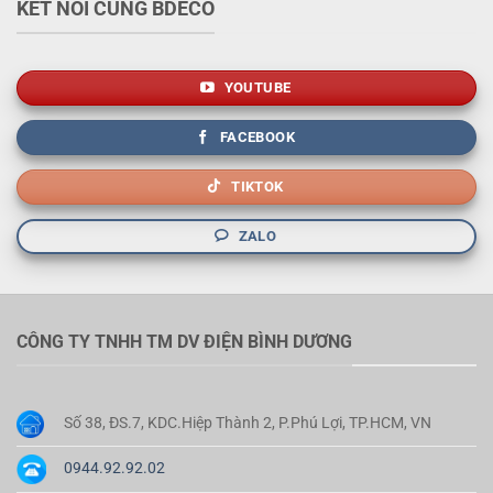
KẾT NỐI CÙNG BDECO
YOUTUBE
FACEBOOK
TIKTOK
ZALO
CÔNG TY TNHH TM DV ĐIỆN BÌNH DƯƠNG
Số 38, ĐS.7, KDC.Hiệp Thành 2, P.Phú Lợi, TP.HCM, VN
0944.92.92.02