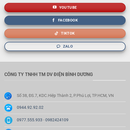
YOUTUBE
FACEBOOK
TIKTOK
ZALO
CÔNG TY TNHH TM DV ĐIỆN BÌNH DƯƠNG
Số 38, ĐS.7, KDC.Hiệp Thành 2, P.Phú Lợi, TP.HCM, VN
0944.92.92.02
0977.555.933
-
0982424109