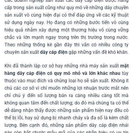
Các doanh nghiệp sản xuất các dây cáp điện được nâng
cấp trong sản xuất cũng như quy mô về những dây chuyền
sản xuất vô cùng hiện đại có thể đáp ứng về các kỹ thuật
sử dụng ngày nay. Họ đang có những bước tiến vô cùng
hiệu quả nhằm xây dựng một thương hiệu vô cùng vững
chắc và lớn mạnh ngay trong trên thị trường trong nước.
Theo những thống kê gần đây thì vẫn có nhiều công ty
chuyên sản xuất
dây cáp điện
gặp những vấn đề khó khăn.
Khi đã thành lập cơ sở hay những nhà máy sản xuất
mặt
hàng dây cáp điện có quy mô nhỏ và lớn khác nhau
tùy
thuộc vào mục đích và chủng loại họ sẽ sản xuất. Không ít
chủ các cơ sở vì chỉ muốn những lợi nhuận trước mắt nên
chỉ chú ý đến số lượng bán ra càng nhiều càng tốt mà
không quan tâm đến chất lượng; do đó mà chúng ta có thể
dễ dàng nhận thấy được những sản phẩm hiện nay đều có
thể bị lỗi, hay sử dụng bị nhanh cháy và đa số là kém chất
lượng. Bên cạnh đó, những sản phẩm dây cáp điện nhái
này còn bắt chước mẫu mã của các nhãn hiệu có uy tín