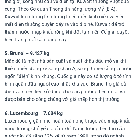
thế giới, song nhu cầu về điện tại Kuwait thường vượt quá
cung. Theo Cơ quan Thông tin năng lượng Mỹ (EIA),
Kuwait luôn trong tình trạng thiếu điện kinh niên và việc
mất điện thường xuyên xảy ra vào dịp hè. Kuwait đã trở
thành nước nhập khẩu ròng khí đốt tự nhiên để giải quyết
hiện trạng mất cân bằng này.
5. Brunei – 9.427 kg
Mặc dù là một nhà sản xuất và xuất khẩu dầu mỏ và khí
thiên nhiên đáng kể sang châu Á, song Brunei cũng là nước
ngốn “điện” kinh khủng. Quốc gia này có số lượng ô tô tính
bình quân đầu người cao nhất khu vực. Brunei trợ giá cả
điện và nhiên liệu sử dụng cho các phương tiện đi lại và
được bán cho công chúng với giá thấp hơn thị trường.
6. Luxembourg – 7.684 kg
Luxembourg gần như hoàn toàn phụ thuộc vào nhập khẩu
năng lượng, chủ yếu là dầu khí. Năng lượng tiêu thụ của
nước này đã tăng 32% kể từ năm 1990, trong đó ngành