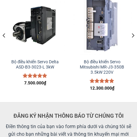
Bộ điều khiển Servo Delta
Bộ điều khiển Servo
ASD-B3-3023-L 3kW
Mitsubishi MR-J3-350B
3.5kW 220V
Được xếp
7.500.000
₫
hạng
5.00
Được xếp
12.300.000
₫
5 sao
hạng
5.00
5 sao
ĐĂNG KÝ NHẬN THÔNG BÁO TỪ CHÚNG TÔI
Điền thông tin của bạn vào form phía dưới và chúng tôi sẽ
gửi cho bạn những bài viết và thông tin khuyến mại mới