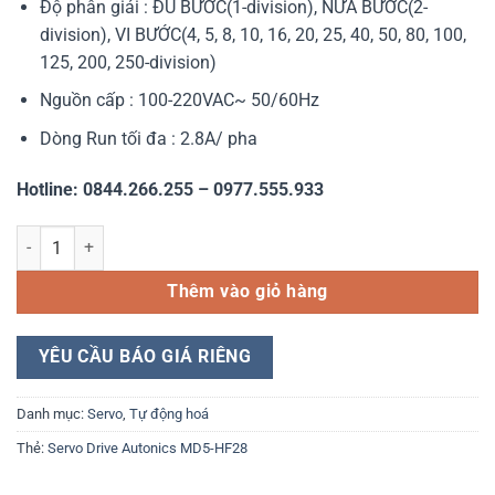
Độ phân giải : ĐỦ BƯỚC(1-division), NỬA BƯỚC(2-
division), VI BƯỚC(4, 5, 8, 10, 16, 20, 25, 40, 50, 80, 100,
125, 200, 250-division)
Nguồn cấp : 100-220VAC~ 50/60Hz
Dòng Run tối đa : 2.8A/ pha
Hotline: 0844.266.255 – 0977.555.933
Servo Drive Autonics MD5-HF28 số lượng
Thêm vào giỏ hàng
YÊU CẦU BÁO GIÁ RIÊNG
Danh mục:
Servo
,
Tự động hoá
Thẻ:
Servo Drive Autonics MD5-HF28