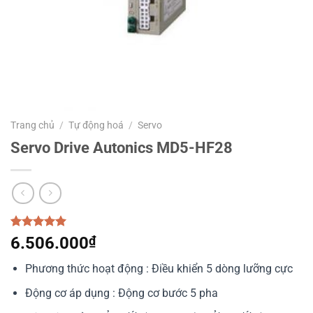
Trang chủ
/
Tự động hoá
/
Servo
Servo Drive Autonics MD5-HF28
5.00
1
trên 5
6.506.000
₫
dựa trên
đánh giá
Phương thức hoạt động : Điều khiển 5 dòng lưỡng cực
Động cơ áp dụng : Động cơ bước 5 pha