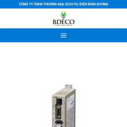
Bỏ
CÔNG TY TNHH THƯƠNG MẠI DỊCH VỤ ĐIỆN BÌNH DƯƠNG
qua
nội
dung