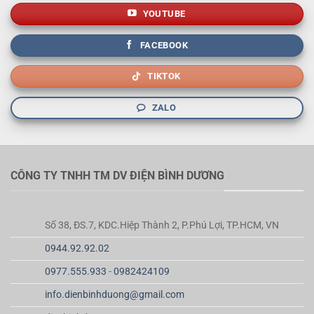
YOUTUBE
FACEBOOK
TIKTOK
ZALO
CÔNG TY TNHH TM DV ĐIỆN BÌNH DƯƠNG
Số 38, ĐS.7, KDC.Hiệp Thành 2, P.Phú Lợi, TP.HCM, VN
0944.92.92.02
0977.555.933
-
0982424109
info.dienbinhduong@gmail.com