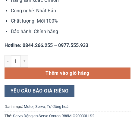
Hãng sản xuất: Omron
Công nghệ: Nhật Bản
Chất lượng: Mới 100%
Bảo hành: Chính hãng
Hotline: 0844.266.255 – 0977.555.933
Servo Động cơ Servo Omron R88M-G20030H-S2 số lượng
Thêm vào giỏ hàng
YÊU CẦU BÁO GIÁ RIÊNG
Danh mục:
Motor
,
Servo
,
Tự động hoá
Thẻ:
Servo Động cơ Servo Omron R88M-G20030H-S2