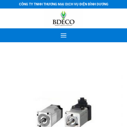
Bỏ
CÔNG TY TNHH THƯƠNG MẠI DỊCH VỤ ĐIỆN BÌNH DƯƠNG
qua
nội
dung