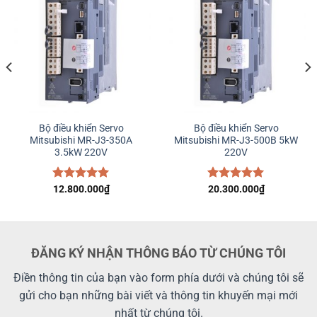
Bộ điều khiển Servo
Bộ điều khiển Servo
Mitsubishi MR-J3-350A
Mitsubishi MR-J3-500B 5kW
3.5kW 220V
220V
Được xếp
12.800.000
₫
Được xếp
20.300.000
₫
hạng
5.00
hạng
5.00
5 sao
5 sao
ĐĂNG KÝ NHẬN THÔNG BÁO TỪ CHÚNG TÔI
Điền thông tin của bạn vào form phía dưới và chúng tôi sẽ
gửi cho bạn những bài viết và thông tin khuyến mại mới
nhất từ chúng tôi.