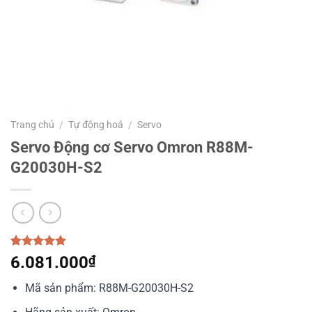
Trang chủ
/
Tự động hoá
/
Servo
Servo Động cơ Servo Omron R88M-
G20030H-S2
5.00
1
trên 5
6.081.000
₫
dựa trên
đánh giá
Mã sản phẩm: R88M-G20030H-S2