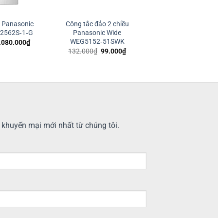
i Panasonic
Công tắc đảo 2 chiều
2562S‑1‑G
Panasonic Wide
WEG5152‑51SWK
iá
Giá
.080.000
₫
ốc
hiện
Giá
Giá
132.000
₫
99.000
₫
:
tại
gốc
hiện
.440.000₫.
là:
là:
tại
1.080.000₫.
132.000₫.
là:
99.000₫.
n khuyến mại mới nhất từ chúng tôi.