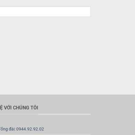
HỆ VỚI CHÚNG TÔI
Tổng đài: 0944.92.92.02