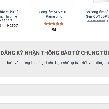
đảo chiều đôi
Công tắc WEV5001-
Bộ công tắc đô
ic Halumie
Panasonic
Gen X WTEGP5
H5542‑7
G
1.440.000
₫
1
g
Giá
Giá
₫
119.250
₫
là
gốc
hiện
Được xếp
0
₫
1
là:
tại
hạng
5.00
159.000₫.
là:
5 sao
119.250₫.
ĐĂNG KÝ NHẬN THÔNG BÁO TỪ CHÚNG TÔI
ía dưới và chúng tôi sẽ gửi cho bạn những bài viết và thông ti