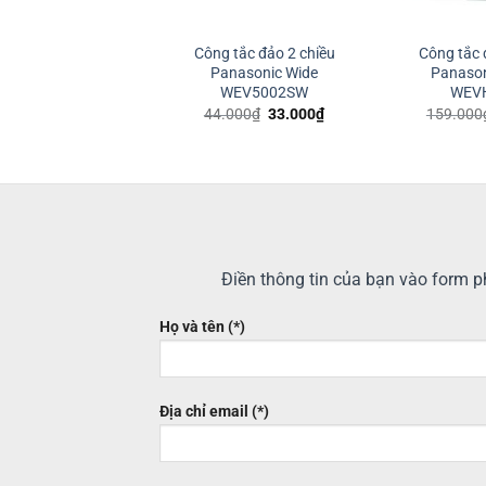
 tắc ba Panasonic
Công tắc đảo 2 chiều
Công tắc 
WTEGP53572S‑1‑G
Panasonic Wide
Panason
WEV5002SW
WEV
Giá
Giá
000
₫
1.612.500
₫
gốc
hiện
Giá
Giá
44.000
₫
33.000
₫
159.000
là:
tại
gốc
hiện
2.150.000₫.
là:
là:
tại
1.612.500₫.
44.000₫.
là:
33.000₫.
Điền thông tin của bạn vào form ph
Họ và tên (*)
Địa chỉ email (*)