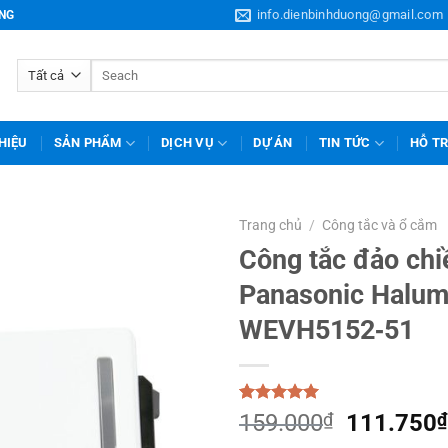
info.dienbinhduong@gmail.com
ƠNG
Tìm
kiếm:
THIỆU
SẢN PHẨM
DỊCH VỤ
DỰ ÁN
TIN TỨC
HỖ T
Trang chủ
/
Công tắc và ổ cắm
Công tắc đảo chi
Panasonic Halum
WEVH5152‑51
5.00
1
trên 5
Giá
159.000
₫
111.750
₫
dựa trên
gốc
đánh giá