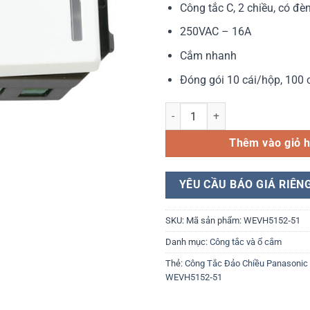
Công tắc C, 2 chiều, có đè
là:
159.000₫
250VAC – 16A
Cắm nhanh
Đóng gói 10 cái/hộp, 100 
Công tắc đảo chiều Panasonic 
Thêm vào giỏ 
YÊU CẦU BÁO GIÁ RIÊN
SKU:
Mã sản phẩm: WEVH5152‑51
Danh mục:
Công tắc và ổ cắm
Thẻ:
Công Tắc Đảo Chiều Panasonic
WEVH5152‑51