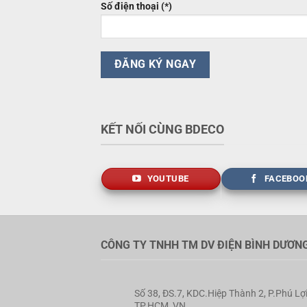
Số điện thoại (*)
KẾT NỐI CÙNG BDECO
YOUTUBE
FACEBOO
CÔNG TY TNHH TM DV ĐIỆN BÌNH DƯƠN
Số 38, ĐS.7, KDC.Hiệp Thành 2, P.Phú Lợi
TP.HCM, VN