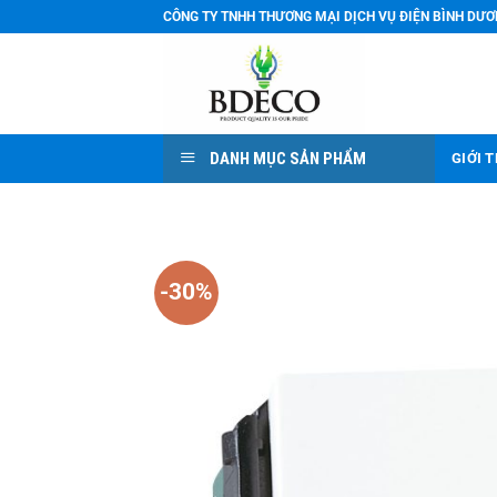
Bỏ
CÔNG TY TNHH THƯƠNG MẠI DỊCH VỤ ĐIỆN BÌNH DƯ
qua
nội
dung
DANH MỤC SẢN PHẨM
GIỚI 
-30%