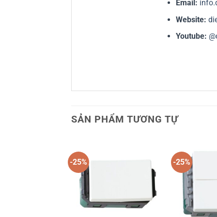
Email:
info
Website:
di
Youtube:
@
SẢN PHẨM TƯƠNG TỰ
-25%
-25%