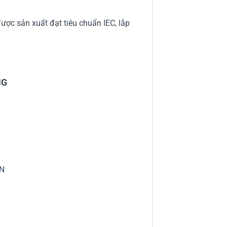
ợc sản xuất đạt tiêu chuẩn IEC, lắp
NG
VN