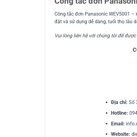
Công tắc đơn Panason
Công tắc đơn Panasonic WEV5001 – màu
đặt và sử dụng dễ dàng, tuổi thọ lâu d
Vui lòng liên hệ với chúng tôi để đượ
C
Địa chỉ:
Số 
Hotline:
09
Email:
info
Website:
di