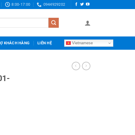
8:00-17:00
0944929202
Vietnamese
RỢ KHÁCH HÀNG
LIÊN HỆ
01-