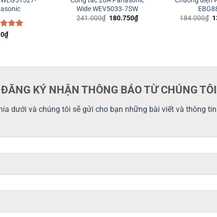
c WEG51527-
Công tắc 20A Panasonic
Chuông điện 
asonic
Wide WEV5033‑7SW
EBG8
Giá
Giá
G
241.000
₫
180.750
₫
184.000
₫
1
gốc
hiện
g
là:
tại
là
c xếp
0
₫
241.000₫.
là:
1
g
5.00
180.750₫.
o
ĐĂNG KÝ NHẬN THÔNG BÁO TỪ CHÚNG TÔI
ía dưới và chúng tôi sẽ gửi cho bạn những bài viết và thông ti