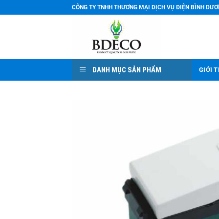
Bỏ
CÔNG TY TNHH THƯƠNG MẠI DỊCH VỤ ĐIỆN BÌNH DƯ
qua
nội
dung
DANH MỤC SẢN PHẨM
GIỚI 