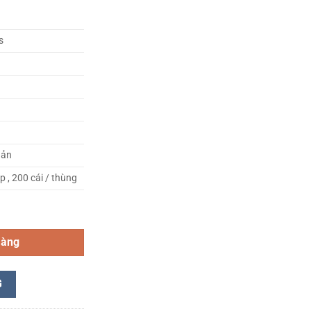
s
Bản
ộp , 200 cái / thùng
 lượng
hàng
G