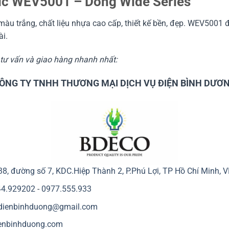
ic WEV5001 – Dòng Wide Series
 trắng, chất liệu nhựa cao cấp, thiết kế bền, đẹp. WEV5001 đư
ài.
c tư vấn và giao hàng nhanh nhất:
ÔNG TY TNHH THƯƠNG MẠI DỊCH VỤ ĐIỆN BÌNH DƯƠ
38, đường số 7, KDC.Hiệp Thành 2, P.Phú Lợi, TP Hồ Chí Minh, 
44.929202
-
0977.555.933
.dienbinhduong@gmail.com
enbinhduong.com