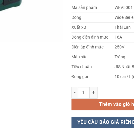
Mã sản phẩm
WEV5001
Dòng
Wide Serie
Xuất xứ
Thái Lan
Dòng điện định mức
16A
Điện áp định mức
250V
Màu sắc
Trắng
Tiêu chuẩn
JIS Nhật 
Đóng gói
10 cái / h
Công tắc WEV5001-Panasonic số
Thêm vào giỏ 
YÊU CẦU BÁO GIÁ RIÊN