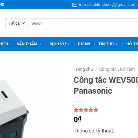
info.dienbinhduong@gmail.com
ƠNG
Tìm
kiếm:
THIỆU
SẢN PHẨM
DỊCH VỤ
DỰ ÁN
TIN TỨC
HỖ T
Trang chủ
/
Công tắc và ổ cắm
Công tắc WEV50
Panasonic
5.00
1
trên 5
0
₫
dựa trên
đánh giá
Thông số kỹ thuật: