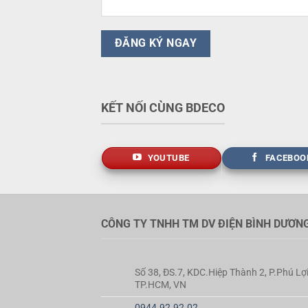
KẾT NỐI CÙNG BDECO
YOUTUBE
FACEBOO
CÔNG TY TNHH TM DV ĐIỆN BÌNH DƯƠN
Số 38, ĐS.7, KDC.Hiệp Thành 2, P.Phú Lợi
TP.HCM, VN
0944.92.92.02