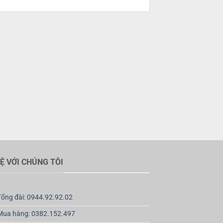
HỆ VỚI CHÚNG TÔI
Tổng đài: 0944.92.92.02
Mua hàng: 0382.152.497