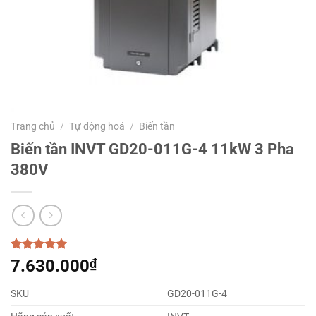
Trang chủ
/
Tự động hoá
/
Biến tần
Biến tần INVT GD20-011G-4 11kW 3 Pha
380V
5.00
1
trên 5
7.630.000
₫
dựa trên
đánh giá
SKU
GD20-011G-4