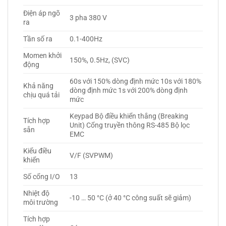
Điện áp ngõ
3 pha 380 V
ra
Tần số ra
0.1-400Hz
Momen khởi
150%, 0.5Hz, (SVC)
động
60s với 150% dòng định mức 10s với 180%
Khả năng
dòng định mức 1s với 200% dòng định
chịu quá tải
mức
Keypad Bộ điều khiển thắng (Breaking
Tích hợp
Unit) Cổng truyền thông RS-485 Bộ lọc
sẵn
EMC
Kiểu điều
V/F (SVPWM)
khiển
Số cổng I/O
13
Nhiệt độ
-10 … 50 °C (ở 40 °C công suất sẽ giảm)
môi trường
Tích hợp