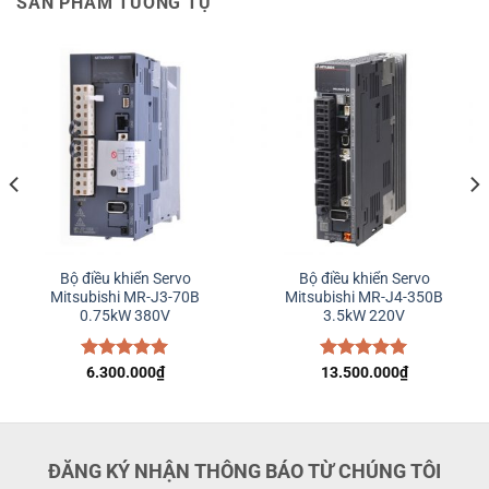
SẢN PHẨM TƯƠNG TỰ
Bộ điều khiển Servo
Bộ điều khiển Servo
Mitsubishi MR-J3-70B
Mitsubishi MR-J4-350B
0.75kW 380V
3.5kW 220V
Được xếp
6.300.000
₫
Được xếp
13.500.000
₫
hạng
5.00
hạng
5.00
5 sao
5 sao
ĐĂNG KÝ NHẬN THÔNG BÁO TỪ CHÚNG TÔI