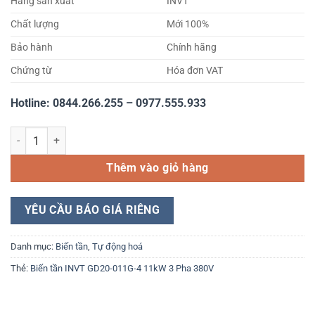
Hãng sản xuất
INVT
Chất lượng
Mới 100%
Bảo hành
Chính hãng
Chứng từ
Hóa đơn VAT
Hotline: 0844.266.255 – 0977.555.933
Biến tần INVT GD20-011G-4 11kW 3 Pha 380V số lượng
Thêm vào giỏ hàng
YÊU CẦU BÁO GIÁ RIÊNG
Danh mục:
Biến tần
,
Tự động hoá
Thẻ:
Biến tần INVT GD20-011G-4 11kW 3 Pha 380V