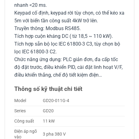
nhanh <20 ms.
Keypad cố định, keypad rời tùy chọn, có thể kéo xa
5m với biến tần công suất 4kW trở lên.
Truyền thông: Modbus RS485.
Tích hợp cuộn kháng DC ( từ 18,5 ~ 110 kW).
Tích hợp sẵn bộ lọc IEC 61800-3 C3, tùy chọn bộ
lọc IEC 61800-3 C2.
Chức năng ứng dụng: PLC giản đơn, đa cấp tốc
độ đặt trước, điều khiển PID, cài đặt linh hoạt V/F,
điều khiển thắng, chế độ tiết kiệm điện…
Thông số kỹ thuật chi tiết
Model
GD20-011G-4
Series
GD20
Công suất
11 kW
Điện áp ngõ
3 pha 380 V
vào