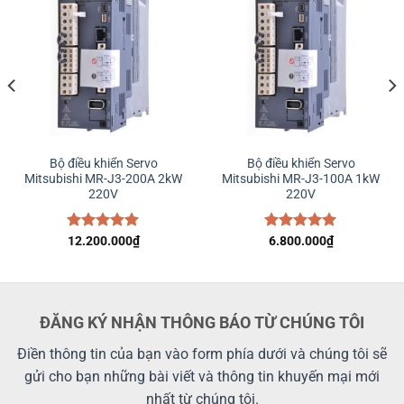
Bộ điều khiển Servo
Bộ điều khiển Servo
Mitsubishi MR-J3-200A 2kW
Mitsubishi MR-J3-100A 1kW
220V
220V
Được xếp
12.200.000
₫
Được xếp
6.800.000
₫
hạng
5.00
hạng
5.00
5 sao
5 sao
ĐĂNG KÝ NHẬN THÔNG BÁO TỪ CHÚNG TÔI
Điền thông tin của bạn vào form phía dưới và chúng tôi sẽ
gửi cho bạn những bài viết và thông tin khuyến mại mới
nhất từ chúng tôi.