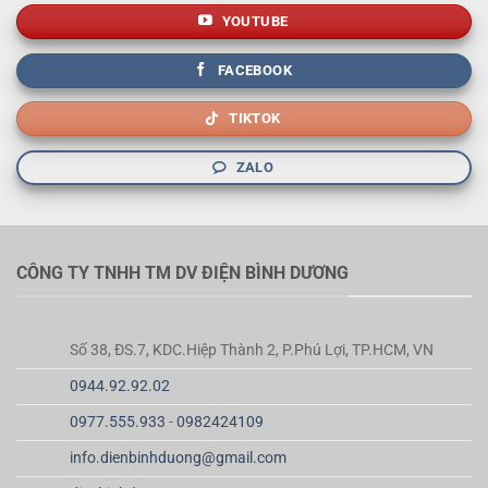
YOUTUBE
FACEBOOK
TIKTOK
ZALO
CÔNG TY TNHH TM DV ĐIỆN BÌNH DƯƠNG
Số 38, ĐS.7, KDC.Hiệp Thành 2, P.Phú Lợi, TP.HCM, VN
0944.92.92.02
0977.555.933
-
0982424109
info.dienbinhduong@gmail.com