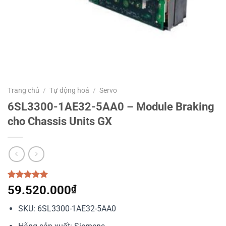
Trang chủ
/
Tự động hoá
/
Servo
6SL3300-1AE32-5AA0 – Module Braking
cho Chassis Units GX
5.00
1
trên 5
59.520.000
₫
dựa trên
đánh giá
SKU: 6SL3300-1AE32-5AA0