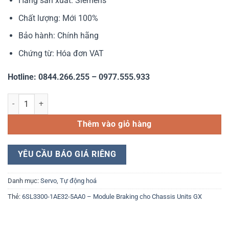
Hãng sản xuất: Siemens
Chất lượng: Mới 100%
Bảo hành: Chính hãng
Chứng từ: Hóa đơn VAT
Hotline: 0844.266.255 – 0977.555.933
6SL3300-1AE32-5AA0 – Module Braking cho Chassis Units GX số lư
Thêm vào giỏ hàng
YÊU CẦU BÁO GIÁ RIÊNG
Danh mục:
Servo
,
Tự động hoá
Thẻ:
6SL3300-1AE32-5AA0 – Module Braking cho Chassis Units GX