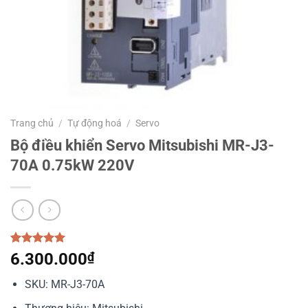
Trang chủ
/
Tự động hoá
/
Servo
Bộ điều khiển Servo Mitsubishi MR-J3-
70A 0.75kW 220V
5.00
1
trên 5
6.300.000
₫
dựa trên
đánh giá
SKU: MR-J3-70A