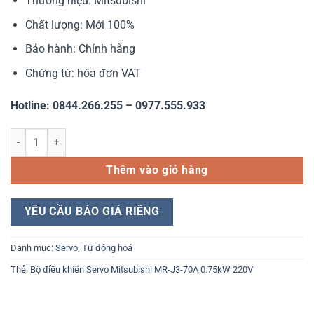
Thương hiệu: Mitsubishi
Chất lượng: Mới 100%
Bảo hành: Chính hãng
Chứng từ: hóa đơn VAT
Hotline: 0844.266.255 – 0977.555.933
Bộ điều khiển Servo Mitsubishi MR-J3-70A 0.75kW 220V số lượng
Thêm vào giỏ hàng
YÊU CẦU BÁO GIÁ RIÊNG
Danh mục:
Servo
,
Tự động hoá
Thẻ:
Bộ điều khiển Servo Mitsubishi MR-J3-70A 0.75kW 220V