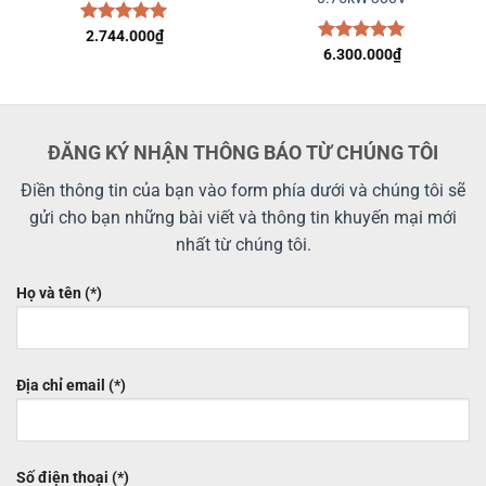
Được xếp
2.744.000
₫
hạng
5.00
Được xếp
6.300.000
₫
5 sao
hạng
5.00
5 sao
ĐĂNG KÝ NHẬN THÔNG BÁO TỪ CHÚNG TÔI
Điền thông tin của bạn vào form phía dưới và chúng tôi sẽ
gửi cho bạn những bài viết và thông tin khuyến mại mới
nhất từ chúng tôi.
Họ và tên (*)
Địa chỉ email (*)
Số điện thoại (*)