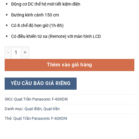
Động cơ DC thế hệ mới tiết kiệm điện
Đường kính cánh 150 cm
Có 8 chế độ hẹn giờ (1h-8h)
Có điều khiển từ xa (Remote) với màn hình LCD
Quạt Trần Panasonic F‑60XDN số lượng
Thêm vào giỏ hàng
YÊU CẦU BÁO GIÁ RIÊNG
SKU:
Quạt Trần Panasonic F‑60XDN
Danh mục:
Quạt điện
,
Quạt trần
Thẻ:
Quạt Trần Panasonic F‑60XDN