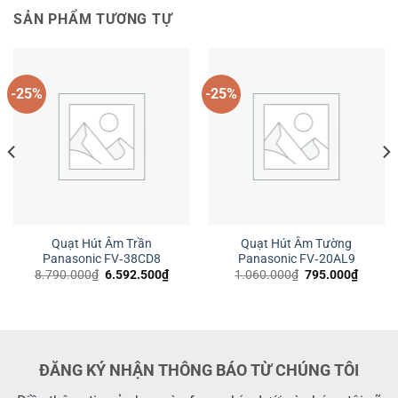
SẢN PHẨM TƯƠNG TỰ
-25%
-25%
Quạt Hút Âm Trần
Quạt Hút Âm Tường
Panasonic FV‑38CD8
Panasonic FV‑20AL9
Giá
Giá
Giá
Giá
8.790.000
₫
6.592.500
₫
1.060.000
₫
795.000
₫
gốc
hiện
gốc
hiện
là:
tại
là:
tại
8.790.000₫.
là:
1.060.000₫.
là:
7.500₫.
6.592.500₫.
795.00
ĐĂNG KÝ NHẬN THÔNG BÁO TỪ CHÚNG TÔI