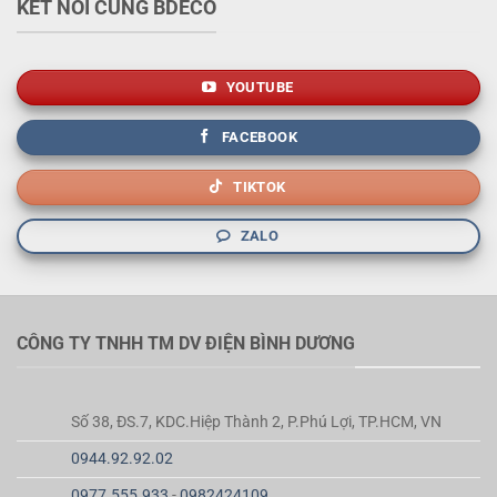
KẾT NỐI CÙNG BDECO
YOUTUBE
FACEBOOK
TIKTOK
ZALO
CÔNG TY TNHH TM DV ĐIỆN BÌNH DƯƠNG
Số 38, ĐS.7, KDC.Hiệp Thành 2, P.Phú Lợi, TP.HCM, VN
0944.92.92.02
0977.555.933
-
0982424109