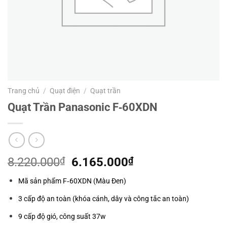
Trang chủ
/
Quạt điện
/
Quạt trần
Quạt Trần Panasonic F‑60XDN
Giá
Giá
8.220.000
₫
6.165.000
₫
gốc
hiện
Mã sản phẩm F‑60XDN (Màu Đen)
là:
tại
8.220.000₫.
là:
3 cấp độ an toàn (khóa cánh, dây và công tắc an toàn)
6.165.000₫.
9 cấp độ gió, công suất 37w