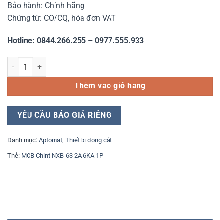
Bảo hành: Chính hãng
Chứng từ: CO/CQ, hóa đơn VAT
Hotline: 0844.266.255 – 0977.555.933
MCB Chint NXB-63 2A 6KA 1P số lượng
Thêm vào giỏ hàng
YÊU CẦU BÁO GIÁ RIÊNG
Danh mục:
Aptomat
,
Thiết bị đóng cắt
Thẻ:
MCB Chint NXB-63 2A 6KA 1P