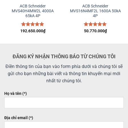
ACB Schneider
ACB Schneider
MVS40H4MW2L 4000A
MVS16N4MF2L 1600A 50kA
65kA 4P
4P
192.650.000
Được xếp
₫
Được xếp
50.770.000
₫
hạng
5.00
hạng
5.00
5 sao
5 sao
ĐĂNG KÝ NHẬN THÔNG BÁO TỪ CHÚNG TÔI
Điền thông tin của bạn vào form phía dưới và chúng tôi sẽ
gửi cho bạn những bài viết và thông tin khuyến mại mới
nhất từ chúng tôi.
Họ và tên (*)
Địa chỉ email (*)