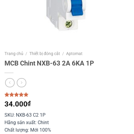
Trang chủ
/
Thiết bị đóng cắt
/
Aptomat
MCB Chint NXB-63 2A 6KA 1P
5.00
1
trên 5
34.000
₫
dựa trên
đánh giá
SKU: NXB-63 C2 1P
Hãng sản xuất: Chint
Chất lượng: Mới 100%