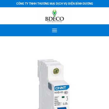
Bỏ
CÔNG TY TNHH THƯƠNG MẠI DỊCH VỤ ĐIỆN BÌNH DƯƠNG
qua
nội
dung