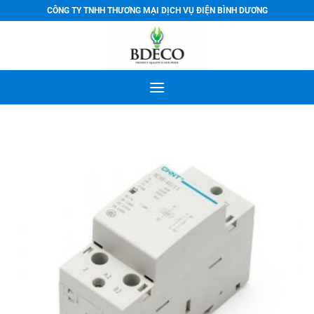
Bỏ
CÔNG TY TNHH THƯƠNG MẠI DỊCH VỤ ĐIỆN BÌNH DƯƠNG
qua
nội
dung