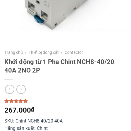
Trang chủ
/
Thiết bị đóng cắt
/
Contactor
Khởi động từ 1 Pha Chint NCH8-40/20
40A 2NO 2P
5.00
1
trên 5
267.000
₫
dựa trên
đánh giá
SKU: Chint NCH8-40/20 40A
Hãng sản xuất: Chint