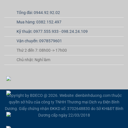
Tổng đài: 0944.92.92.02
Mua hàng: 0382.152.497
Kỹ thuật: 0977.555.933 - 098.24.24.109
Vận chuyển: 0978579601
Thứ 2 đến 7: 08h00 -> 17h00
Chủ nhật: Nghỉ làm
Copyright by BDECO @ 2026. Website: dienbinhduong.com thuộc
quyền sở hữu của công ty TNHH Thương mại Dịch vụ Điện Bình
Dương. Giấy chứng nhận ĐKKD số: 3702648830 do Sở KH&ĐT Bình
Dương cấp ngày 22/03/2018