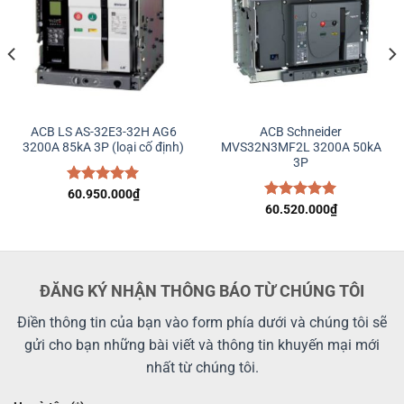
ACB LS AS-32E3-32H AG6
ACB Schneider
3200A 85kA 3P (loại cố định)
MVS32N3MF2L 3200A 50kA
3P
Được xếp
60.950.000
₫
hạng
5.00
Được xếp
60.520.000
₫
5 sao
hạng
5.00
5 sao
ĐĂNG KÝ NHẬN THÔNG BÁO TỪ CHÚNG TÔI
Điền thông tin của bạn vào form phía dưới và chúng tôi sẽ
gửi cho bạn những bài viết và thông tin khuyến mại mới
nhất từ chúng tôi.