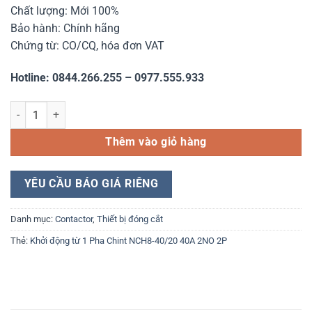
Chất lượng: Mới 100%
Bảo hành: Chính hãng
Chứng từ: CO/CQ, hóa đơn VAT
Hotline: 0844.266.255 – 0977.555.933
Khởi động từ 1 Pha Chint NCH8-40/20 40A 2NO 2P số lượng
Thêm vào giỏ hàng
YÊU CẦU BÁO GIÁ RIÊNG
Danh mục:
Contactor
,
Thiết bị đóng cắt
Thẻ:
Khởi động từ 1 Pha Chint NCH8-40/20 40A 2NO 2P