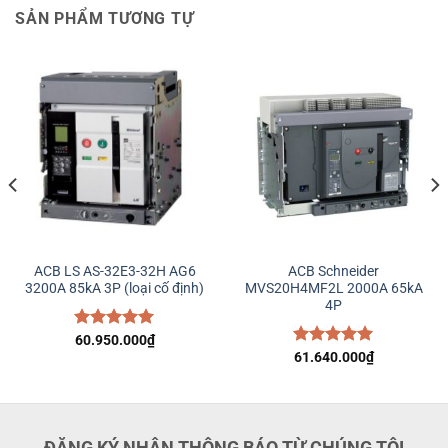
SẢN PHẨM TƯƠNG TỰ
ACB LS AS-32E3-32H AG6
ACB Schneider
3200A 85kA 3P (loại cố định)
MVS20H4MF2L 2000A 65kA
4P
Được xếp
60.950.000
₫
hạng
5.00
Được xếp
61.640.000
₫
5 sao
hạng
5.00
5 sao
ĐĂNG KÝ NHẬN THÔNG BÁO TỪ CHÚNG TÔI