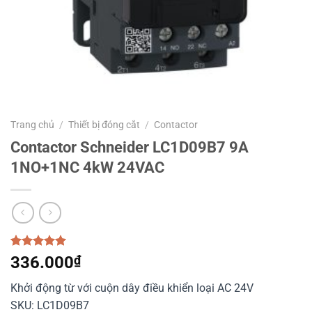
Trang chủ
/
Thiết bị đóng cắt
/
Contactor
Contactor Schneider LC1D09B7 9A
1NO+1NC 4kW 24VAC
5.00
1
trên 5
336.000
₫
dựa trên
đánh giá
Khởi động từ với cuộn dây điều khiển loại AC 24V
SKU: LC1D09B7