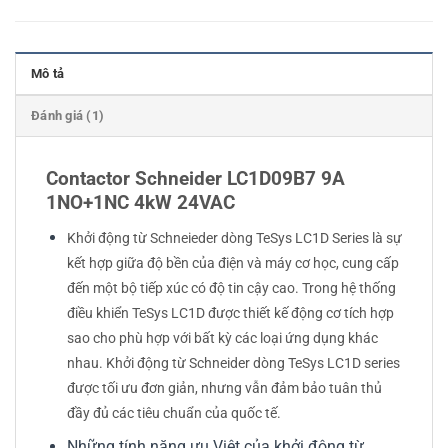
Mô tả
Đánh giá (1)
Contactor Schneider LC1D09B7 9A
1NO+1NC 4kW 24VAC
Khởi động từ Schneieder dòng TeSys LC1D Series là sự
kết hợp giữa độ bền của điện và máy cơ học, cung cấp
đến một bộ tiếp xúc có độ tin cậy cao. Trong hệ thống
điều khiển TeSys LC1D được thiết kế động cơ tích hợp
sao cho phù hợp với bất kỳ các loại ứng dụng khác
nhau. Khởi động từ Schneider dòng TeSys LC1D series
được tối ưu đơn giản, nhưng vẫn đảm bảo tuân thủ
đầy đủ các tiêu chuẩn của quốc tế.
Những tính năng ưu Việt của khởi động từ