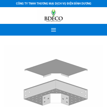
Bỏ
CÔNG TY TNHH THƯƠNG MẠI DỊCH VỤ ĐIỆN BÌNH DƯƠNG
qua
nội
dung