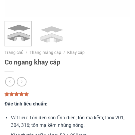
Trang chủ
/
Thang máng cáp
/
Khay cáp
Co ngang khay cáp
5.00
1
trên 5
Đặc tính tiêu chuẩn:
dựa trên
đánh giá
Vật liệu: Tôn đen sơn tĩnh điện; tôn mạ kẽm; Inox 201,
304, 316; tôn mạ kẽm nhúng nóng.