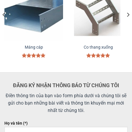
Máng cáp
Co thang xuống
Được xếp
Được xếp
hạng
5.00
hạng
5.00
5 sao
5 sao
ĐĂNG KÝ NHẬN THÔNG BÁO TỪ CHÚNG TÔI
Điền thông tin của bạn vào form phía dưới và chúng tôi sẽ
gửi cho bạn những bài viết và thông tin khuyến mại mới
nhất từ chúng tôi.
Họ và tên (*)