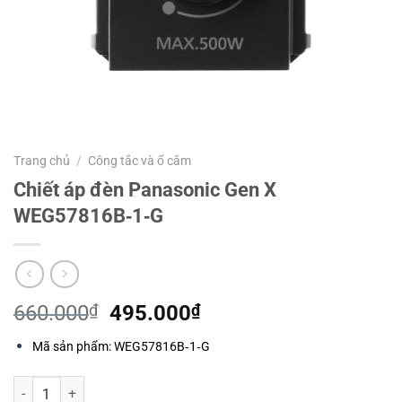
Trang chủ
/
Công tắc và ổ cắm
Chiết áp đèn Panasonic Gen X
WEG57816B‑1‑G
Giá
Giá
660.000
₫
495.000
₫
gốc
hiện
Mã sản phẩm: WEG57816B‑1‑G
là:
tại
660.000₫.
là:
Chiết áp đèn Panasonic Gen X WEG57816B‑1‑G số lượng
495.000₫.