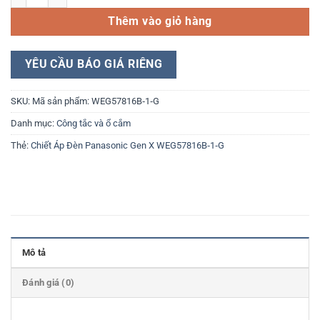
Thêm vào giỏ hàng
YÊU CẦU BÁO GIÁ RIÊNG
SKU:
Mã sản phẩm: WEG57816B‑1‑G
Danh mục:
Công tắc và ổ cắm
Thẻ:
Chiết Áp Đèn Panasonic Gen X WEG57816B‑1‑G
Mô tả
Đánh giá (0)