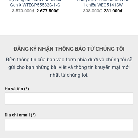
Gen X WTEGP55582S‑1‑G
1 chiều WEG5141SW
Giá
Giá
Giá
Giá
3.570.000
₫
2.677.500
₫
308.000
₫
231.000
₫
gốc
hiện
gốc
hiện
là:
tại
là:
tại
3.570.000₫.
là:
308.000₫.
là:
00₫.
2.677.500₫.
231.000
ĐĂNG KÝ NHẬN THÔNG BÁO TỪ CHÚNG TÔI
Điền thông tin của bạn vào form phía dưới và chúng tôi sẽ
gửi cho bạn những bài viết và thông tin khuyến mại mới
nhất từ chúng tôi.
Họ và tên (*)
Địa chỉ email (*)