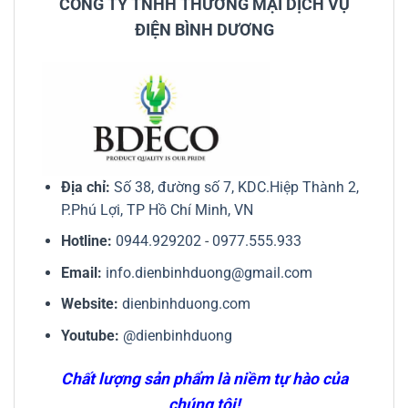
CÔNG TY TNHH THƯƠNG MẠI DỊCH VỤ
ĐIỆN BÌNH DƯƠNG
Địa chỉ:
Số 38, đường số 7, KDC.Hiệp Thành 2,
P.Phú Lợi, TP Hồ Chí Minh, VN
Hotline:
0944.929202
-
0977.555.933
Email:
info.dienbinhduong@gmail.com
Website:
dienbinhduong.com
Youtube:
@dienbinhduong
Chất lượng sản phẩm là niềm tự hào của
chúng tôi!