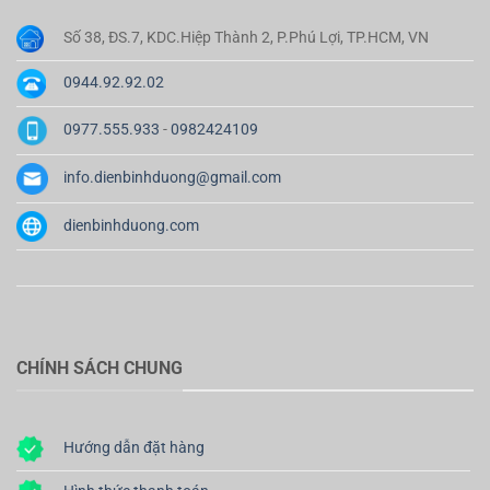
Số 38, ĐS.7, KDC.Hiệp Thành 2, P.Phú Lợi, TP.HCM, VN
0944.92.92.02
0977.555.933
-
0982424109
info.dienbinhduong@gmail.com
dienbinhduong.com
CHÍNH SÁCH CHUNG
Hướng dẫn đặt hàng