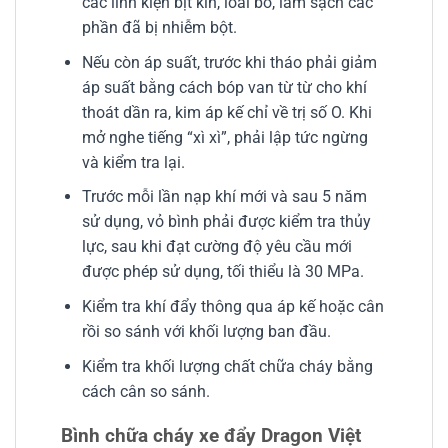
các linh kiện bịt kín, loai bỏ, làm sạch các
phần đã bị nhiễm bột.
Nếu còn áp suất, trước khi tháo phải giảm
áp suất bằng cách bóp van từ từ cho khí
thoát dần ra, kim áp kế chỉ về trị số O. Khi
mở nghe tiếng “xì xì”, phải lập tức ngừng
và kiểm tra lại.
Trước mỗi lần nạp khí mới và sau 5 năm
sử dụng, vỏ bình phải được kiểm tra thủy
lực, sau khi đạt cường độ yêu cầu mới
được phép sử dụng, tối thiểu là 30 MPa.
Kiểm tra khí đẩy thông qua áp kế hoặc cân
rồi so sánh với khối lượng ban đầu.
Kiểm tra khối lượng chất chữa cháy bằng
cách cân so sánh.
Bình chữa cháy xe đẩy Dragon Việt