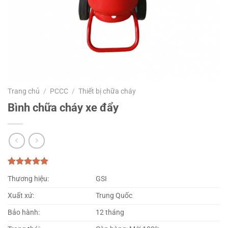
Trang chủ
/
PCCC
/
Thiết bị chữa cháy
Bình chữa cháy xe đẩy
5.00
1
trên 5
Thương hiệu:
GSI
dựa trên
đánh giá
Xuất xứ:
Trung Quốc
Bảo hành:
12 tháng