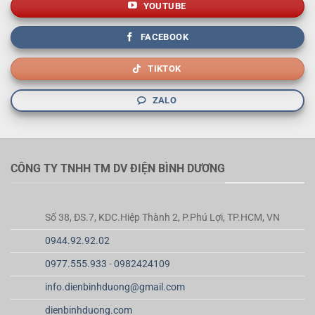
YOUTUBE
FACEBOOK
TIKTOK
ZALO
CÔNG TY TNHH TM DV ĐIỆN BÌNH DƯƠNG
Số 38, ĐS.7, KDC.Hiệp Thành 2, P.Phú Lợi, TP.HCM, VN
0944.92.92.02
0977.555.933
-
0982424109
info.dienbinhduong@gmail.com
dienbinhduong.com