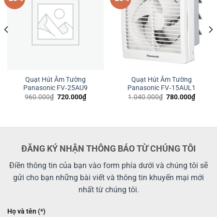
Quạt Hút Âm Tường
Quạt Hút Âm Tường
Panasonic FV‑25AU9
Panasonic FV‑15AUL1
Giá
Giá
Giá
Giá
960.000
₫
720.000
₫
1.040.000
₫
780.000
₫
gốc
hiện
gốc
hiện
là:
tại
là:
tại
960.000₫.
là:
1.040.000₫.
là:
720.000₫.
780.00
2.500₫.
ĐĂNG KÝ NHẬN THÔNG BÁO TỪ CHÚNG TÔI
Điền thông tin của bạn vào form phía dưới và chúng tôi sẽ
gửi cho bạn những bài viết và thông tin khuyến mại mới
nhất từ chúng tôi.
Họ và tên (*)