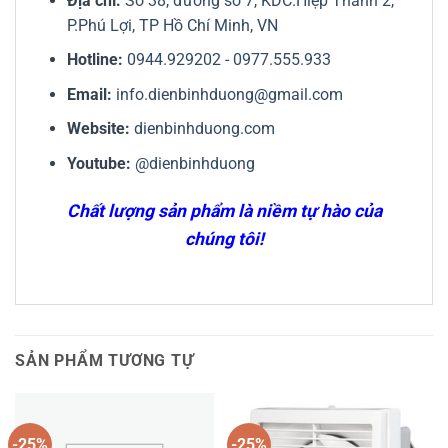
Địa chỉ:
Số 38, đường số 7, KDC.Hiệp Thành 2,
P.Phú Lợi, TP Hồ Chí Minh, VN
Hotline:
0944.929202
-
0977.555.933
Email:
info.dienbinhduong@gmail.com
Website:
dienbinhduong.com
Youtube:
@dienbinhduong
Chất lượng sản phẩm là niềm tự hào của
chúng tôi!
SẢN PHẨM TƯƠNG TỰ
-25%
-25%