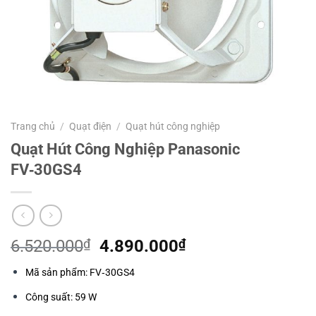
Trang chủ
/
Quạt điện
/
Quạt hút công nghiệp
Quạt Hút Công Nghiệp Panasonic
FV‑30GS4
Giá
Giá
6.520.000
₫
4.890.000
₫
gốc
hiện
Mã sản phẩm: FV‑30GS4
là:
tại
6.520.000₫.
là:
Công suất: 59 W
4.890.000₫.