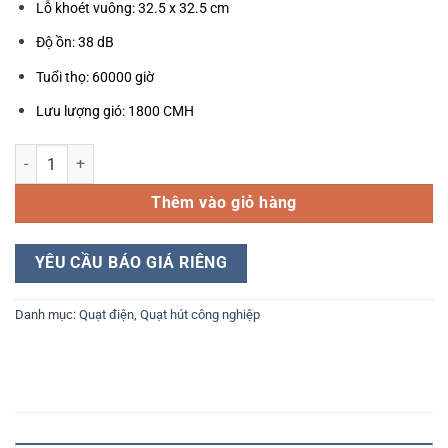
Lỗ khoét vuông: 32.5 x 32.5 cm
Độ ồn: 38 dB
Tuổi thọ: 60000 giờ
Lưu lượng gió: 1800 CMH
Quạt Hút Công Nghiệp Panasonic FV‑30GS4 số lượng
Thêm vào giỏ hàng
YÊU CẦU BÁO GIÁ RIÊNG
Danh mục:
Quạt điện
,
Quạt hút công nghiệp