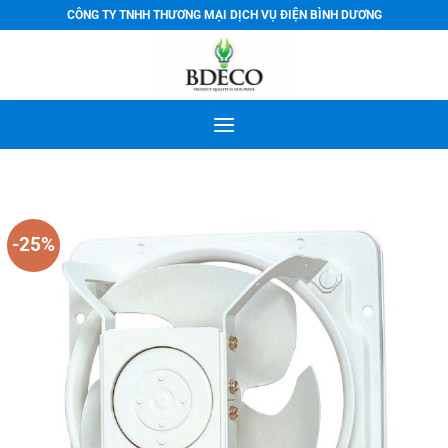
Bỏ
CÔNG TY TNHH THƯƠNG MẠI DỊCH VỤ ĐIỆN BÌNH DƯƠNG
qua
nội
dung
-25%