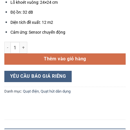
Lỗ khoét vuông: 24×24 cm
Độ ồn: 32 dB
Diện tích đề xuất: 12 m2
Cảm ứng: Sensor chuyển động
Quạt Hút Âm Trần Sensor Panasonic FV‑24CHR1 số lượng
Thêm vào giỏ hàng
YÊU CẦU BÁO GIÁ RIÊNG
Danh mục:
Quạt điện
,
Quạt hút dân dụng