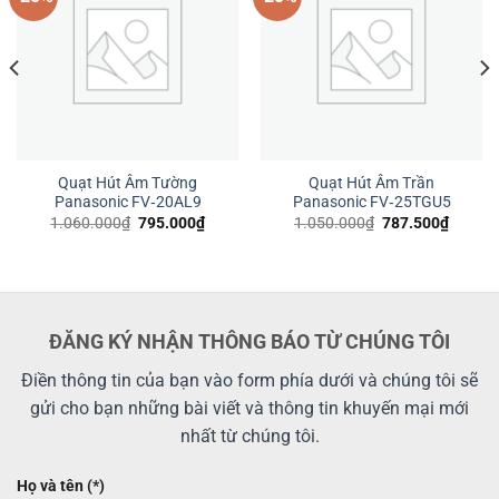
Quạt Hút Âm Tường
Quạt Hút Âm Trần
Panasonic FV‑20AL9
Panasonic FV‑25TGU5
Giá
Giá
Giá
Giá
1.060.000
₫
795.000
₫
1.050.000
₫
787.500
₫
n
gốc
hiện
gốc
hiện
là:
tại
là:
tại
1.060.000₫.
là:
1.050.000₫.
là:
42.500₫.
795.000₫.
787.50
ĐĂNG KÝ NHẬN THÔNG BÁO TỪ CHÚNG TÔI
Điền thông tin của bạn vào form phía dưới và chúng tôi sẽ
gửi cho bạn những bài viết và thông tin khuyến mại mới
nhất từ chúng tôi.
Họ và tên (*)