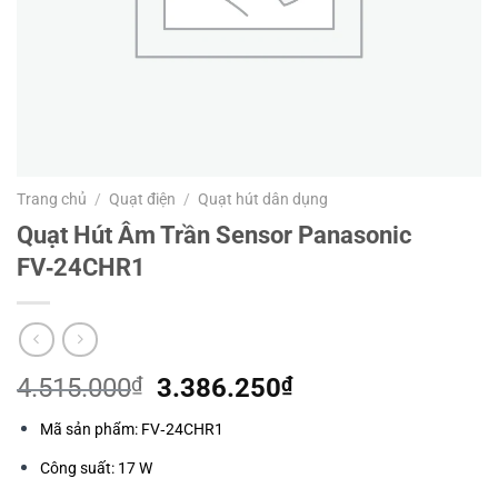
Trang chủ
/
Quạt điện
/
Quạt hút dân dụng
Quạt Hút Âm Trần Sensor Panasonic
FV‑24CHR1
Giá
Giá
4.515.000
₫
3.386.250
₫
gốc
hiện
Mã sản phẩm: FV‑24CHR1
là:
tại
4.515.000₫.
là:
Công suất: 17 W
3.386.250₫.