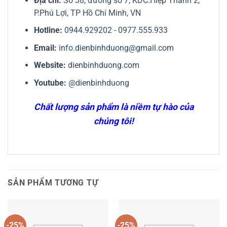
Địa chỉ:
Số 38, đường số 7, KDC.Hiệp Thành 2,
P.Phú Lợi, TP Hồ Chí Minh, VN
Hotline:
0944.929202
-
0977.555.933
Email:
info.dienbinhduong@gmail.com
Website:
dienbinhduong.com
Youtube:
@dienbinhduong
Chất lượng sản phẩm là niềm tự hào của
chúng tôi!
SẢN PHẨM TƯƠNG TỰ
-25%
-25%