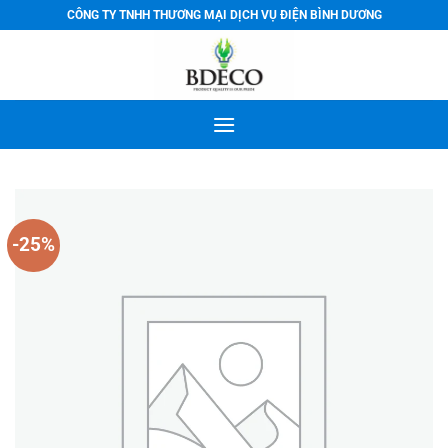
Bỏ
CÔNG TY TNHH THƯƠNG MẠI DỊCH VỤ ĐIỆN BÌNH DƯƠNG
qua
nội
dung
-25%