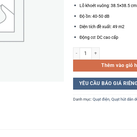
Lỗ khoét vuông: 38.5×38.5 cm
Độ ồn: 40-50 dB
Diện tích đề xuất: 49 m2
Động cơ: DC cao cấp
Quạt Hút Âm Trần Panasonic FV
Thêm vào giỏ 
YÊU CẦU BÁO GIÁ RIÊN
Danh mục:
Quạt điện
,
Quạt hút dân 