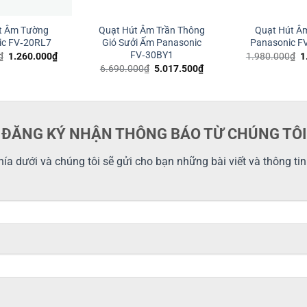
t Âm Tường
Quạt Hút Âm Trần Thông
Quạt Hút Â
ic FV‑20RL7
Gió Sưởi Ấm Panasonic
Panasonic F
FV‑30BY1
Giá
Giá
G
₫
1.260.000
₫
1.980.000
₫
1
gốc
hiện
g
Giá
Giá
6.690.000
₫
5.017.500
₫
là:
tại
là
gốc
hiện
1.680.000₫.
là:
1
là:
tại
1.260.000₫.
6.690.000₫.
là:
5.017.500₫.
ĐĂNG KÝ NHẬN THÔNG BÁO TỪ CHÚNG TÔI
ía dưới và chúng tôi sẽ gửi cho bạn những bài viết và thông ti