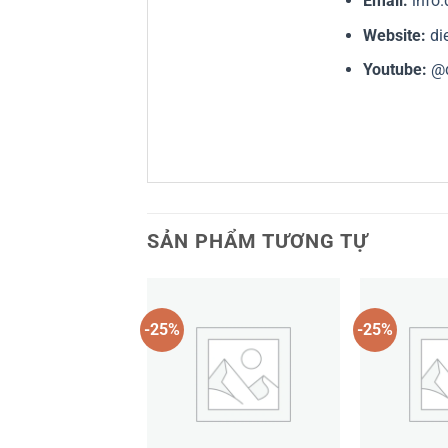
Email:
info
Website:
di
Youtube:
@
SẢN PHẨM TƯƠNG TỰ
-25%
-25%