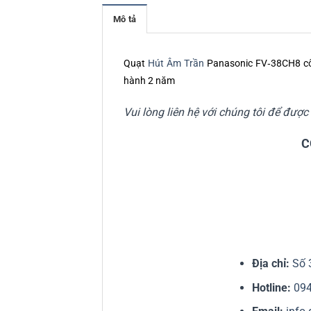
Mô tả
Quạt
Hút Âm Trần
Panasonic FV‑38CH8 côn
hành 2 năm
Vui lòng liên hệ với chúng tôi để đượ
C
Địa chỉ:
Số 
Hotline:
09