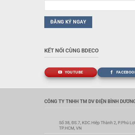
KẾT NỐI CÙNG BDECO
YOUTUBE
FACEBOO
CÔNG TY TNHH TM DV ĐIỆN BÌNH DƯƠN
Số 38, ĐS.7, KDC.Hiệp Thành 2, P.Phú Lợi
TP.HCM, VN