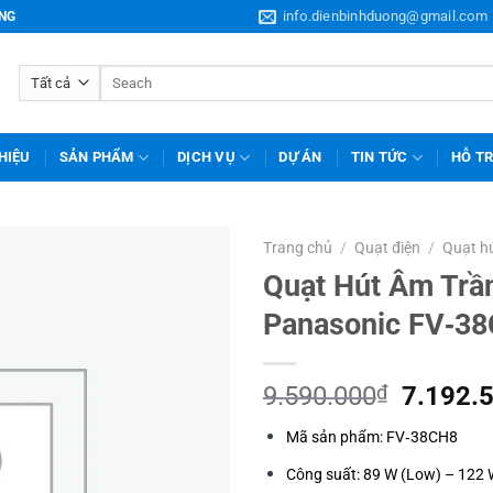
info.dienbinhduong@gmail.com
ƠNG
Tìm
kiếm:
THIỆU
SẢN PHẨM
DỊCH VỤ
DỰ ÁN
TIN TỨC
HỖ T
Trang chủ
/
Quạt điện
/
Quạt h
Quạt Hút Âm Trầ
Panasonic FV‑3
Giá
9.590.000
₫
7.192.
gốc
Mã sản phẩm: FV‑38CH8
là:
9.590.
Công suất: 89 W (Low) – 122 