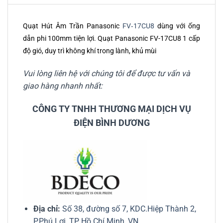
Quạt Hút Âm Trần Panasonic
FV‑17CU8
dùng với ống
dẫn phi 100mm tiện lợi. Quạt Panasonic FV-17CU8 1 cấp
độ gió, duy trì không khí trong lành, khủ mùi
Vui lòng liên hệ với chúng tôi để được tư vấn và
giao hàng nhanh nhất:
CÔNG TY TNHH THƯƠNG MẠI DỊCH VỤ
ĐIỆN BÌNH DƯƠNG
Địa chỉ:
Số 38, đường số 7, KDC.Hiệp Thành 2,
P.Phú Lợi, TP Hồ Chí Minh, VN