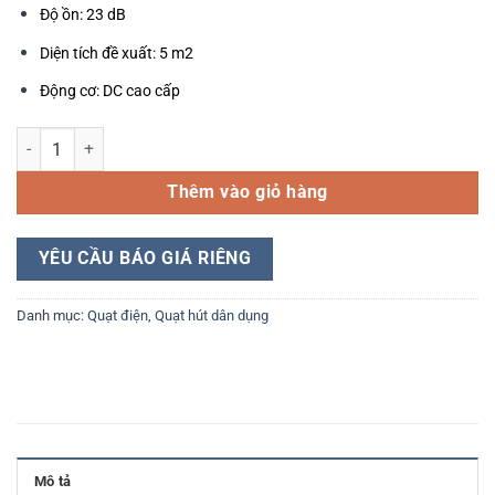
Độ ồn: 23 dB
Diện tích đề xuất: 5 m2
Động cơ: DC cao cấp
Quạt Hút Âm Trần Panasonic FV‑17CU8 số lượng
Thêm vào giỏ hàng
YÊU CẦU BÁO GIÁ RIÊNG
Danh mục:
Quạt điện
,
Quạt hút dân dụng
Mô tả