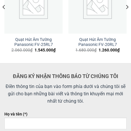
Quạt Hút Âm Tường
Quạt Hút Âm Tường
Panasonic FV‑25RL7
Panasonic FV‑20RL7
Giá
Giá
Giá
Giá
2.060.000
₫
1.545.000
₫
1.680.000
₫
1.260.000
₫
gốc
hiện
gốc
hiện
là:
tại
là:
tại
2.060.000₫.
là:
1.680.000₫.
là:
7.500₫.
1.545.000₫.
1.260
ĐĂNG KÝ NHẬN THÔNG BÁO TỪ CHÚNG TÔI
Điền thông tin của bạn vào form phía dưới và chúng tôi sẽ
gửi cho bạn những bài viết và thông tin khuyến mại mới
nhất từ chúng tôi.
Họ và tên (*)