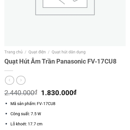
Trang chủ
/
Quạt điện
/
Quạt hút dân dụng
Quạt Hút Âm Trần Panasonic FV‑17CU8
Giá
Giá
2.440.000
₫
1.830.000
₫
gốc
hiện
Mã sản phẩm: FV‑17CU8
là:
tại
2.440.000₫.
là:
Công suất: 7.5 W
1.830.000₫.
Lỗ khoét: 17.7 cm