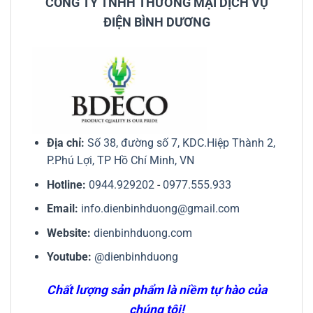
CÔNG TY TNHH THƯƠNG MẠI DỊCH VỤ
ĐIỆN BÌNH DƯƠNG
Địa chỉ:
Số 38, đường số 7, KDC.Hiệp Thành 2,
P.Phú Lợi, TP Hồ Chí Minh, VN
Hotline:
0944.929202
-
0977.555.933
Email:
info.dienbinhduong@gmail.com
Website:
dienbinhduong.com
Youtube:
@dienbinhduong
Chất lượng sản phẩm là niềm tự hào của
chúng tôi!