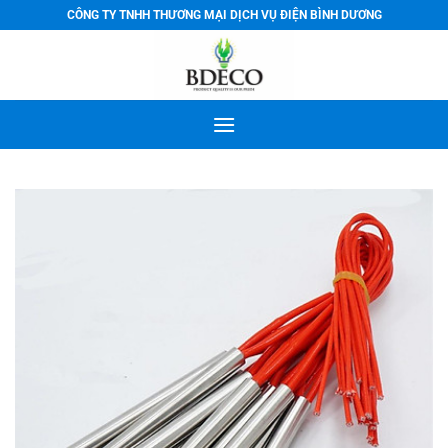
Bỏ
CÔNG TY TNHH THƯƠNG MẠI DỊCH VỤ ĐIỆN BÌNH DƯƠNG
qua
nội
dung