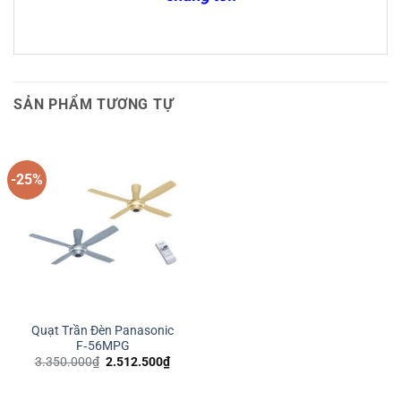
SẢN PHẨM TƯƠNG TỰ
-25%
Quạt Trần Đèn Panasonic
F‑56MPG
Giá
Giá
3.350.000
₫
2.512.500
₫
gốc
hiện
là:
tại
3.350.000₫.
là: