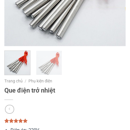
Trang chủ
/
Phụ kiện điện
Que điện trở nhiệt
5.00
1
trên 5